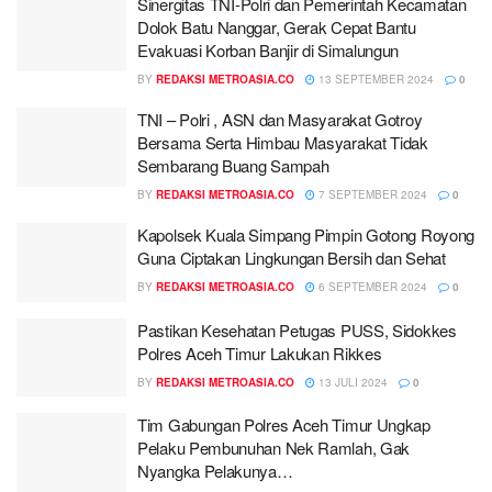
Sinergitas TNI-Polri dan Pemerintah Kecamatan
Dolok Batu Nanggar, Gerak Cepat Bantu
Evakuasi Korban Banjir di Simalungun
BY
REDAKSI METROASIA.CO
13 SEPTEMBER 2024
0
TNI – Polri , ASN dan Masyarakat Gotroy
Bersama Serta Himbau Masyarakat Tidak
Sembarang Buang Sampah
BY
REDAKSI METROASIA.CO
7 SEPTEMBER 2024
0
Kapolsek Kuala Simpang Pimpin Gotong Royong
Guna Ciptakan Lingkungan Bersih dan Sehat
BY
REDAKSI METROASIA.CO
6 SEPTEMBER 2024
0
Pastikan Kesehatan Petugas PUSS, Sidokkes
Polres Aceh Timur Lakukan Rikkes
BY
REDAKSI METROASIA.CO
13 JULI 2024
0
Tim Gabungan Polres Aceh Timur Ungkap
Pelaku Pembunuhan Nek Ramlah, Gak
Nyangka Pelakunya…