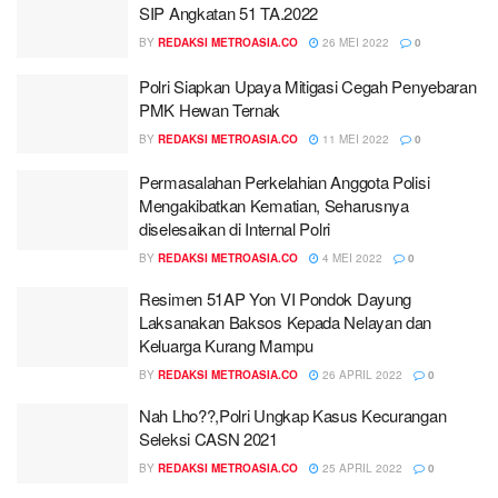
SIP Angkatan 51 TA.2022
BY
REDAKSI METROASIA.CO
26 MEI 2022
0
Polri Siapkan Upaya Mitigasi Cegah Penyebaran
PMK Hewan Ternak
BY
REDAKSI METROASIA.CO
11 MEI 2022
0
Permasalahan Perkelahian Anggota Polisi
Mengakibatkan Kematian, Seharusnya
diselesaikan di Internal Polri
BY
REDAKSI METROASIA.CO
4 MEI 2022
0
Resimen 51AP Yon VI Pondok Dayung
Laksanakan Baksos Kepada Nelayan dan
Keluarga Kurang Mampu
BY
REDAKSI METROASIA.CO
26 APRIL 2022
0
Nah Lho??,Polri Ungkap Kasus Kecurangan
Seleksi CASN 2021
BY
REDAKSI METROASIA.CO
25 APRIL 2022
0