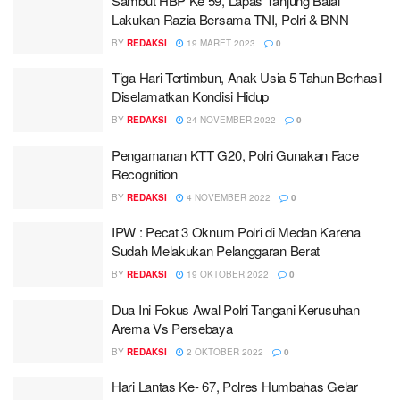
Sambut HBP Ke 59, Lapas Tanjung Balai
Lakukan Razia Bersama TNI, Polri & BNN
BY
REDAKSI
19 MARET 2023
0
Tiga Hari Tertimbun, Anak Usia 5 Tahun Berhasil
Diselamatkan Kondisi Hidup
BY
REDAKSI
24 NOVEMBER 2022
0
Pengamanan KTT G20, Polri Gunakan Face
Recognition
BY
REDAKSI
4 NOVEMBER 2022
0
IPW : Pecat 3 Oknum Polri di Medan Karena
Sudah Melakukan Pelanggaran Berat
BY
REDAKSI
19 OKTOBER 2022
0
Dua Ini Fokus Awal Polri Tangani Kerusuhan
Arema Vs Persebaya
BY
REDAKSI
2 OKTOBER 2022
0
Hari Lantas Ke- 67, Polres Humbahas Gelar