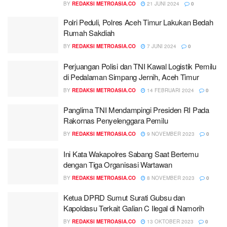
BY
REDAKSI METROASIA.CO
21 JUNI 2024
0
Polri Peduli, Polres Aceh Timur Lakukan Bedah
Rumah Sakdiah
BY
REDAKSI METROASIA.CO
7 JUNI 2024
0
Perjuangan Polisi dan TNI Kawal Logistik Pemilu
di Pedalaman Simpang Jernih, Aceh Timur
BY
REDAKSI METROASIA.CO
14 FEBRUARI 2024
0
Panglima TNI Mendampingi Presiden RI Pada
Rakornas Penyelenggara Pemilu
BY
REDAKSI METROASIA.CO
9 NOVEMBER 2023
0
Ini Kata Wakapolres Sabang Saat Bertemu
dengan Tiga Organisasi Wartawan
BY
REDAKSI METROASIA.CO
8 NOVEMBER 2023
0
Ketua DPRD Sumut Surati Gubsu dan
Kapoldasu Terkait Galian C Ilegal di Namorih
BY
REDAKSI METROASIA.CO
13 OKTOBER 2023
0