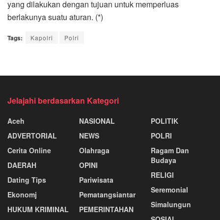
yang dilakukan dengan tujuan untuk memperluas
berlakunya suatu aturan. (*)
Tags:
Kapolri
Polri
Jelajahi berdasarkan Kategori
Aceh
NASIONAL
POLITIK
ADVERTORIAL
NEWS
POLRI
Cerita Online
Olahraga
Ragam Dan
Budaya
DAERAH
OPINI
RELIGI
Dating Tips
Pariwisata
Seremonial
Ekonomj
Pematangsiantar
Simalungun
HUKUM KRIMINAL
PEMERINTAHAN
SOSIAL