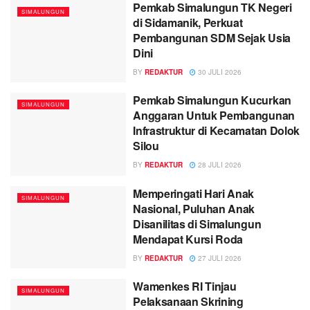
Pemkab Simalungun TK Negeri
SIMALUNGUN
di Sidamanik, Perkuat
Pembangunan SDM Sejak Usia
Dini
BY
REDAKTUR
30 JULI 2026
Pemkab Simalungun Kucurkan
SIMALUNGUN
Anggaran Untuk Pembangunan
Infrastruktur di Kecamatan Dolok
Silou
BY
REDAKTUR
28 JULI 2026
Memperingati Hari Anak
SIMALUNGUN
Nasional, Puluhan Anak
Disanilitas di Simalungun
Mendapat Kursi Roda
BY
REDAKTUR
27 JULI 2026
Wamenkes RI Tinjau
SIMALUNGUN
Pelaksanaan Skrining