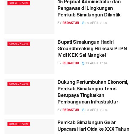
45 Pejabat Administrator dan
SIMALUNGUN
Pengawas di Lingkungan
Pemkab Simalungun Dilantik
BY
REDAKTUR
30 APRIL 2026
Bupati Simalungun Hadiri
SIMALUNGUN
Groundbreaking Hilirisasi PTPN
IV di KEK Sei Mangkei
BY
REDAKTUR
29 APRIL 2026
Dukung Pertumbuhan Ekonomi,
SIMALUNGUN
Pemkab Simalungun Terus
Berupaya Tingkatkan
Pembangunan Infrastruktur
BY
REDAKTUR
28 APRIL 2026
Pemkab Simalungun Gelar
SIMALUNGUN
Upacara Hari Otda ke XXX Tahun