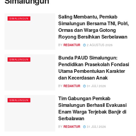
Simalungun
Saling Membantu, Pemkab
SIMALUNGUN
Simalungun Bersama TNI, Polri,
Ormas dan Warga Gotong
Royong Bersihkan Serbelawan
BY
REDAKTUR
2 AGUSTUS 2026
Bunda PAUD Simalungun:
SIMALUNGUN
Pendidikan Prasekolah Fondasi
Utama Pembentukan Karakter
dan Kecerdasan Anak
BY
REDAKTUR
31 JULI 2026
Tim Gabungan Pemkab
SIMALUNGUN
Simalungun Berhasil Evakuasi
Enam Warga Terjebak Banjir di
Serbalawan
BY
REDAKTUR
31 JULI 2026