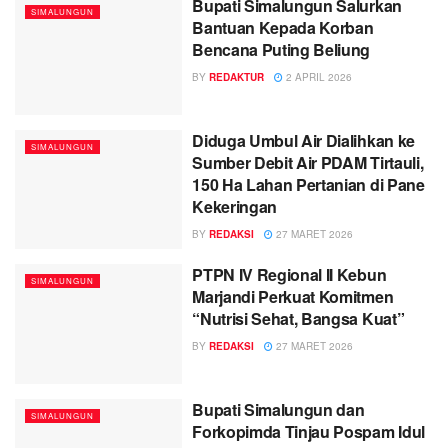
Bupati Simalungun Salurkan
SIMALUNGUN
Bantuan Kepada Korban
Bencana Puting Beliung
BY
REDAKTUR
2 APRIL 2026
Diduga Umbul Air Dialihkan ke
SIMALUNGUN
Sumber Debit Air PDAM Tirtauli,
150 Ha Lahan Pertanian di Pane
Kekeringan
BY
REDAKSI
27 MARET 2026
PTPN IV Regional II Kebun
SIMALUNGUN
Marjandi Perkuat Komitmen
“Nutrisi Sehat, Bangsa Kuat”
BY
REDAKSI
27 MARET 2026
Bupati Simalungun dan
SIMALUNGUN
Forkopimda Tinjau Pospam Idul