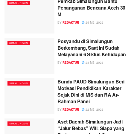
Pemkab Simalungun Bantu
SIMALUNGUN
Penanganan Bencana Aceh 30
M
BY
REDAKTUR
25 MEI 2026
Posyandu di Simalungun
SIMALUNGUN
Berkembang, Saat Ini Sudah
Melayanani 6 Siklus Kehidupan
BY
REDAKTUR
23 MEI 2026
Bunda PAUD Simalungun Beri
SIMALUNGUN
Motivasi Pendidikan Karakter
Sejak Dini di MIS dan RA Ar-
Rahman Panei
BY
REDAKTUR
22 MEI 2026
Aset Daerah Simalungun Jadi
SIMALUNGUN
“Jalur Bebas” Wifi: Siapa yang