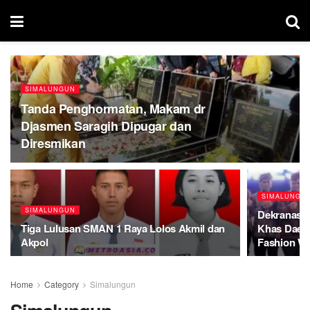
SIMALUNGUN
Tanda Penghormatan, Makam dr
Djasmen Saragih Dipugar dan
Diresmikan
SIMALUNGU
SIMALUNGUN
Dekranasd
Tiga Lulusan SMAN 1 Raya Lolos Akmil dan
Khas Daera
Akpol
Fashion W
Home
Category
Simalungun