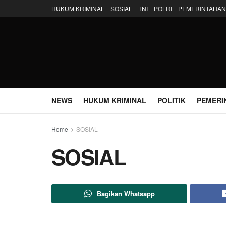
HUKUM KRIMINAL
SOSIAL
TNI
POLRI
PEMERINTAHAN
NEWS
HUKUM KRIMINAL
POLITIK
PEMERI
Home
SOSIAL
SOSIAL
Bagikan Whatsapp