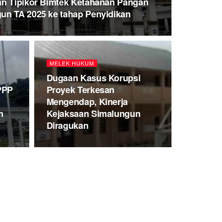
an Tipikor Bimtek Ketahanan Pangan
un TA 2025 ke tahap Penyidikan
MELEK HUKUM
Dugaan Kasus Korupsi
PPP
Proyek Terkesan
Mengendap, Kinerja
m
Kejaksaan Simalungun
Diragukan