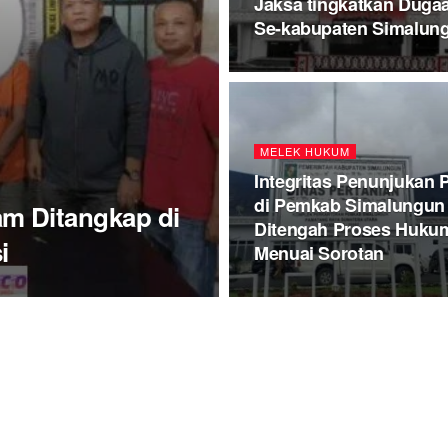
Jaksa tingkatkan Duga
Se-kabupaten Simalung
MELEK HUKUM
Integritas Penunjukan 
di Pemkab Simalungun
m Ditangkap di
Ditengah Proses Huku
i
Menuai Sorotan