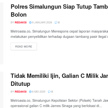
Polres Simalungun Siap Tutup Tamba
Bolon
BY
9 JANUARI 2026
REDAKSI
0
Metroasia.co, Simalungun Merespons cepat laporan masyaraka
melakukan penyelidikan terhadap dugaan tambang pasir ilegal d
DETAILS
READ MORE
Tidak Memiliki Ijin, Galian C Milik 
Ditutup
BY
6 MEI 2025
REDAKSI
0
Metroasia.co, Simalungun Kepolisian Sektor (Polsek) Tanah J
operasional galian C milik James Sinaga yang berlokasi di...