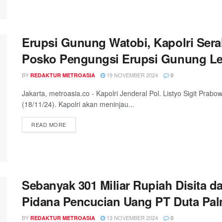
Erupsi Gunung Watobi, Kapolri Ser
Posko Pengungsi Erupsi Gunung Le
BY
19 NOVEMBER 2024
REDAKTUR METROASIA
0
Jakarta, metroasia.co - Kapolri Jenderal Pol. Listyo Sigit Pra
(18/11/24). Kapolri akan meninjau...
DETAILS
READ MORE
Sebanyak 301 Miliar Rupiah Disita 
Pidana Pencucian Uang PT Duta Pa
BY
13 NOVEMBER 2024
REDAKTUR METROASIA
0