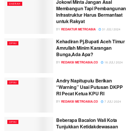
Jokowi Minta Jangan Asal
DAERAH
Membangun Tapi Pembangunan
Infrastruktur Harus Bermanfaat
untuk Rakyat
BY
REDAKTUR METROASIA
31 JULI 2024
Kehadiran Pj.Bupati Aceh Timur
OPINI
Amrullah Minim Karangan
Bunga,Ada Apa?
BY
REDAKSI METROASIA.CO
16 JULI 2024
Andry Napitupulu Berikan
OPINI
“Warning” Usai Putusan DKPP
RI Pecat Ketua KPU RI
BY
REDAKSI METROASIA.CO
7 JULI 2024
Beberapa Bacalon Wali Kota
OPINI
Tunjukkan Ketidakdewasaan