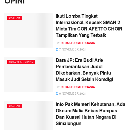
OPINI
Ikuti Lomba Tingkat
DAERAH
Internasional, Kepsek SMAN 2
Minta Tim COR AFETTO CHOIR
Tampilkan Yang Terbaik
BY
REDAKTUR METROASIA
7 NOVEMBER 2024
Bara JP: Era Budi Arie
HUKUM KRIMINAL
Pemberantasan Judol
Dikobarkan, Banyak Pintu
Masuk Judi Selain Komdigi
BY
REDAKTUR METROASIA
6 NOVEMBER 2024
Info Pak Menteri Kehutanan, Ada
DAERAH
Oknum Mafia Bebas Rampas
Dan Kuasai Hutan Negara Di
Simalungun