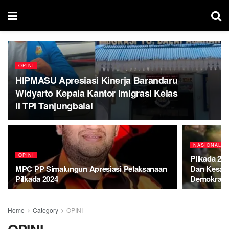
OPINI
HIPMASU Apresiasi Kinerja Barandaru
Widyarto Kepala Kantor Imigrasi Kelas
II TPI Tanjungbalai
NASIONAL
OPINI
Pilkada 202
MPC PP Simalungun Apresiasi Pelaksanaan
Dan Kesatu
Pilkada 2024
Demokrasi
Home
Category
OPINI