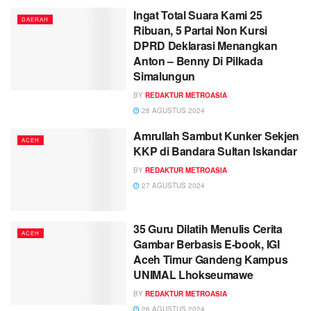
Ingat Total Suara Kami 25
DAERAH
Ribuan, 5 Partai Non Kursi
DPRD Deklarasi Menangkan
Anton – Benny Di Pilkada
Simalungun
BY
REDAKTUR METROASIA
28 AGUSTUS 2024
Amrullah Sambut Kunker Sekjen
ACEH
KKP di Bandara Sultan Iskandar
BY
REDAKTUR METROASIA
27 AGUSTUS 2024
35 Guru Dilatih Menulis Cerita
ACEH
Gambar Berbasis E-book, IGI
Aceh Timur Gandeng Kampus
UNIMAL Lhokseumawe
BY
REDAKTUR METROASIA
26 AGUSTUS 2024