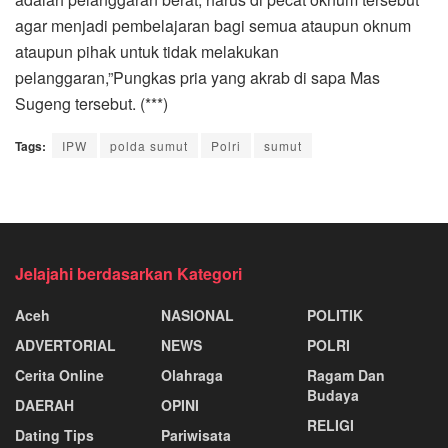
agar menjadi pembelajaran bagi semua ataupun oknum
ataupun pihak untuk tidak melakukan
pelanggaran,”Pungkas pria yang akrab di sapa Mas
Sugeng tersebut. (***)
Tags:
IPW
polda sumut
Polri
sumut
Jelajahi berdasarkan Kategori
Aceh
NASIONAL
POLITIK
ADVERTORIAL
NEWS
POLRI
Cerita Online
Olahraga
Ragam Dan
Budaya
DAERAH
OPINI
RELIGI
Dating Tips
Pariwisata