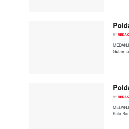
Pold
BY
REDAK
MEDAN,Me
Gubernur
Pold
BY
REDAK
MEDAN,Me
Kota Baru