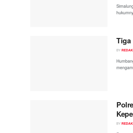
Simalung
hukumnya
Tiga
BY
REDAK
Humbang
mengaman
Polr
Kepem
BY
REDAK