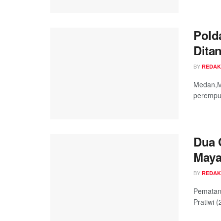
Pold
Dita
BY
REDAK
Medan,M
perempua
Dua 
Maya
BY
REDAK
Pematang
Pratiwi (