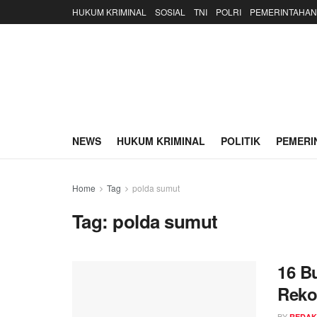
HUKUM KRIMINAL
SOSIAL
TNI
POLRI
PEMERINTAHAN
NEWS
HUKUM KRIMINAL
POLITIK
PEMERI
Home
Tag
polda sumut
Tag:
polda sumut
16 B
Reko
BY
REDAK