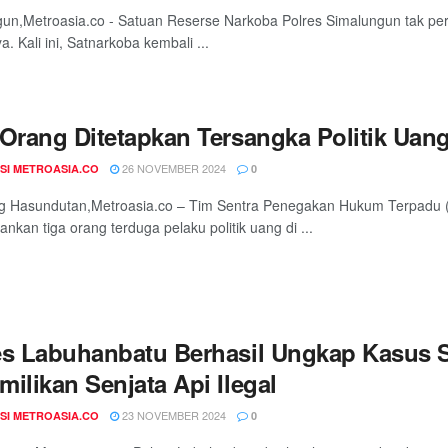
un,Metroasia.co - Satuan Reserse Narkoba Polres Simalungun tak pe
. Kali ini, Satnarkoba kembali ...
 Orang Ditetapkan Tersangka Politik Ua
26 NOVEMBER 2024
SI METROASIA.CO
0
 Hasundutan,Metroasia.co – Tim Sentra Penegakan Hukum Terpadu
kan tiga orang terduga pelaku politik uang di ...
es Labuhanbatu Berhasil Ungkap Kasus S
ilikan Senjata Api Ilegal
23 NOVEMBER 2024
SI METROASIA.CO
0