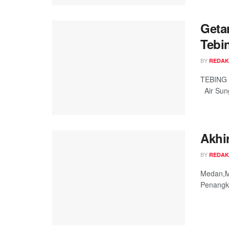
Geta
Tebi
BY
REDAK
TEBING T
Air Sung
Akhi
BY
REDAK
Medan,Me
Penangka