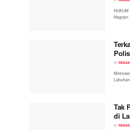
HUKUM K
Nagojor,
Terk
Poli
BY
REDAK
Metroas
Labuhanb
Tak 
di L
BY
REDAK