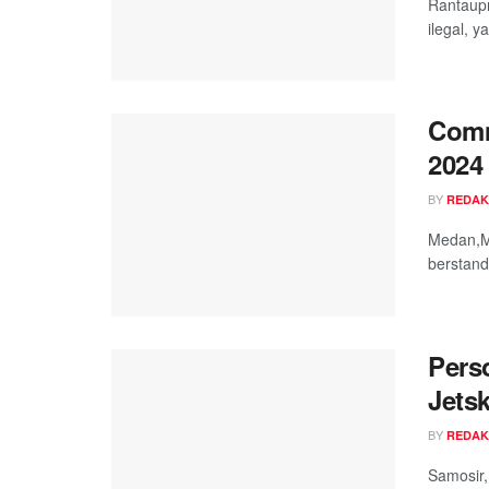
Rantaupr
ilegal, y
Comm
2024
BY
REDAK
Medan,M
berstand
Pers
Jets
BY
REDAK
Samosir,