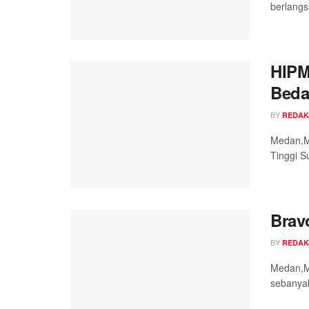
berlangs
HIPM
Beda
BY
REDAK
Medan,M
Tinggi S
Brav
BY
REDAK
Medan,Me
sebanyak