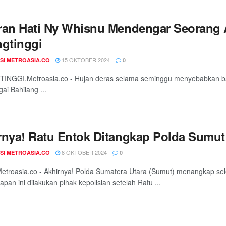
ran Hati Ny Whisnu Mendengar Seorang An
ngtinggi
15 OKTOBER 2024
SI METROASIA.CO
0
INGGI,Metroasia.co - Hujan deras selama seminggu menyebabkan banji
ai Bahilang ...
rnya! Ratu Entok Ditangkap Polda Sumut
8 OKTOBER 2024
SI METROASIA.CO
0
troasia.co - Akhirnya! Polda Sumatera Utara (Sumut) menangkap sel
pan ini dilakukan pihak kepolisian setelah Ratu ...