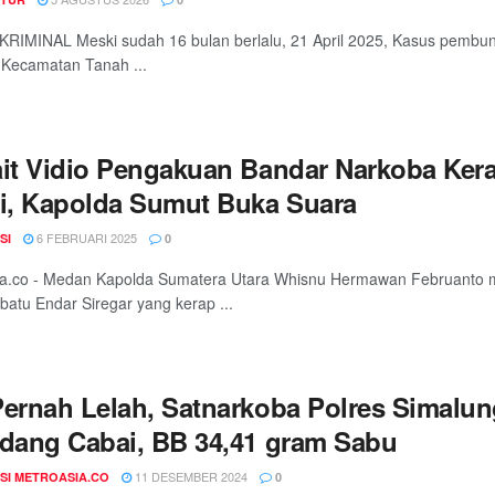
RIMINAL Meski sudah 16 bulan berlalu, 21 April 2025, Kasus pembu
 Kecamatan Tanah ...
ait Vidio Pengakuan Bandar Narkoba Kera
si, Kapolda Sumut Buka Suara
6 FEBRUARI 2025
SI
0
ia.co - Medan Kapolda Sumatera Utara Whisnu Hermawan Februanto m
atu Endar Siregar yang kerap ...
Pernah Lelah, Satnarkoba Polres Simalu
adang Cabai, BB 34,41 gram Sabu
11 DESEMBER 2024
SI METROASIA.CO
0