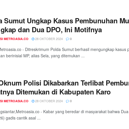
a Sumut Ungkap Kasus Pembunuhan Muti
ngkap dan Dua DPO, Ini Motifnya
28 OKTOBER 2024
SI METROASIA.CO
0
etroasia.co - Ditreskrimum Polda Sumut berhasil mengungkap kasus
n berinisial MP, alias Sela, yang ditemukan ...
Oknum Polisi Dikabarkan Terlibat Pembu
tnya Ditemukan di Kabupaten Karo
28 OKTOBER 2024
SI METROASIA.CO
0
siantar,Metroasia.co - Kabar yang beredar di masyarakat bahwa Dua
26) gadis cantik asal ...