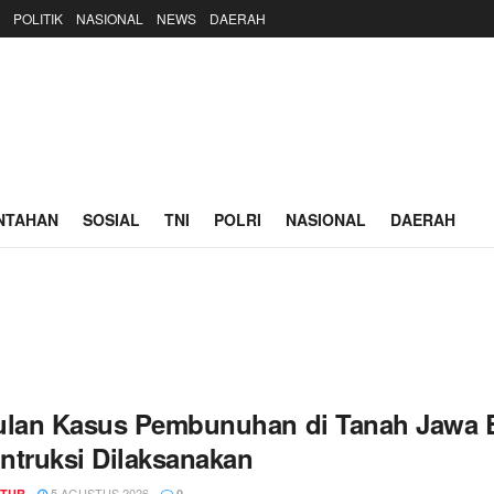
POLITIK
NASIONAL
NEWS
DAERAH
NTAHAN
SOSIAL
TNI
POLRI
NASIONAL
DAERAH
ulan Kasus Pembunuhan di Tanah Jawa B
ntruksi Dilaksanakan
5 AGUSTUS 2026
TUR
0