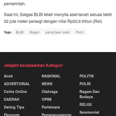
pemerintah.
Saat ini, Satgas BLBI telah menyita aset tanah seluas lebih
22 juta meter persegi dengan nilai Rp22,6 triliun.(Rel)
Tags:
BLBI
Bogor
penyitaan aset
Polri
Jelajahi berdasarkan Kategori
Aceh
NASIONAL
POLITIK
ADVERTORIAL
NEWS
POLRI
Cerita Online
Olahraga
Ragam Dan
Budaya
DAERAH
OPINI
RELIGI
Dating Tips
Pariwisata
Seremonial
Ekonomj
Pematangsiantar