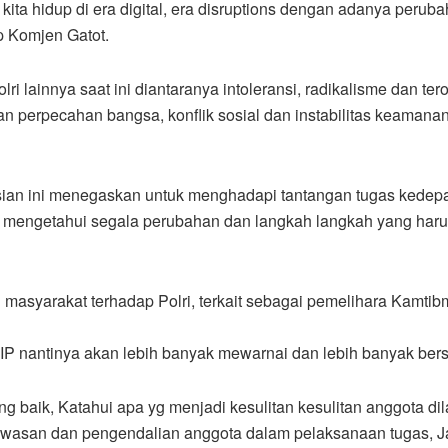
, kita hidup di era digital, era disruptions dengan adanya per
p Komjen Gatot.
i lainnya saat ini diantaranya intoleransi, radikalisme dan t
n perpecahan bangsa, konflik sosial dan instabilitas keam
isian ini menegaskan untuk menghadapi tantangan tugas kedep
k mengetahui segala perubahan dan langkah langkah yang haru
 masyarakat terhadap Polri, terkait sebagai pemelihara Kamt
 SIP nantinya akan lebih banyak mewarnai dan lebih banyak be
g baik, Katahui apa yg menjadi kesulitan kesulitan anggota di
awasan dan pengendalian anggota dalam pelaksanaan tugas, Ja