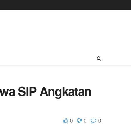
swa SIP Angkatan
0
0
0