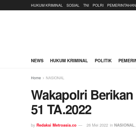
HUKUM KRIMINAL
SOSIAL
TNI
POLRI
PEMERINTAHAN
NEWS
HUKUM KRIMINAL
POLITIK
PEMERI
Home
NASIONAL
Wakapolri Berika
51 TA.2022
by
Redaksi Metroasia.co
26 Mei 2022
in
NASIONAL