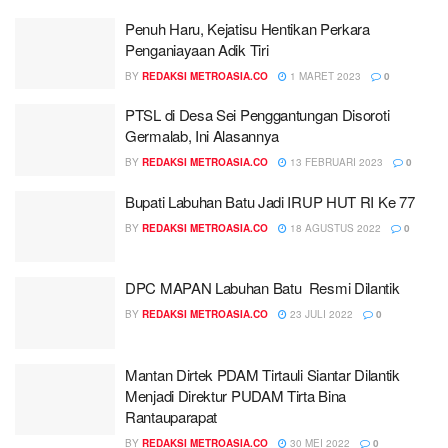
Penuh Haru, Kejatisu Hentikan Perkara
Penganiayaan Adik Tiri
BY
REDAKSI METROASIA.CO
1 MARET 2023
0
PTSL di Desa Sei Penggantungan Disoroti
Germalab, Ini Alasannya
BY
REDAKSI METROASIA.CO
13 FEBRUARI 2023
0
Bupati Labuhan Batu Jadi IRUP HUT RI Ke 77
BY
REDAKSI METROASIA.CO
18 AGUSTUS 2022
0
DPC MAPAN Labuhan Batu Resmi Dilantik
BY
REDAKSI METROASIA.CO
23 JULI 2022
0
Mantan Dirtek PDAM Tirtauli Siantar Dilantik
Menjadi Direktur PUDAM Tirta Bina
Rantauparapat
BY
REDAKSI METROASIA.CO
30 MEI 2022
0