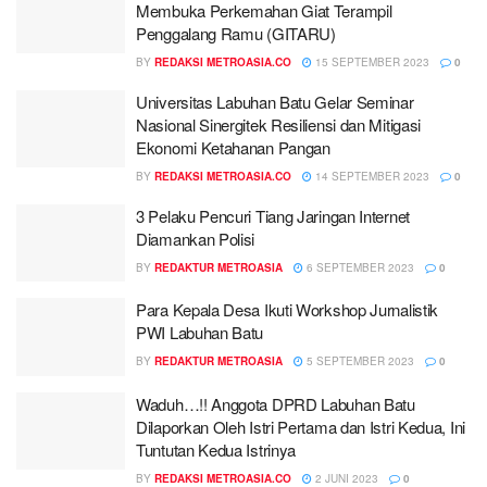
Membuka Perkemahan Giat Terampil
Penggalang Ramu (GITARU)
BY
REDAKSI METROASIA.CO
15 SEPTEMBER 2023
0
Universitas Labuhan Batu Gelar Seminar
Nasional Sinergitek Resiliensi dan Mitigasi
Ekonomi Ketahanan Pangan
BY
REDAKSI METROASIA.CO
14 SEPTEMBER 2023
0
3 Pelaku Pencuri Tiang Jaringan Internet
Diamankan Polisi
BY
REDAKTUR METROASIA
6 SEPTEMBER 2023
0
Para Kepala Desa Ikuti Workshop Jurnalistik
PWI Labuhan Batu
BY
REDAKTUR METROASIA
5 SEPTEMBER 2023
0
Waduh…!! Anggota DPRD Labuhan Batu
Dilaporkan Oleh Istri Pertama dan Istri Kedua, Ini
Tuntutan Kedua Istrinya
BY
REDAKSI METROASIA.CO
2 JUNI 2023
0