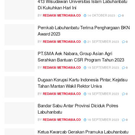
413 Wisudawan Universitas Islam Labuhanbatu
Di Kukuhkan Hari Ini
BY
REDAKSI METROASIA.CO
14 OKTOBER 2023
0
Pemkab Labuhanbatu Terima Penghargaan BKN
Award 2023
BY
REDAKSI METROASIA.CO
21 SEPTEMBER 2023
0
PT.SMA Aek Nabara, Group Asian Agri
Serahkan Bantuan CSR Program Tahun 2023
BY
REDAKSI METROASIA.CO
19 SEPTEMBER 2023
0
Dugaan Korupsi Kartu Indonesia Pintar, Kejatisu
Tahan Mantan Wakil Rektor Univa
BY
REDAKSI METROASIA.CO
19 SEPTEMBER 2023
0
Bandar Sabu Antar Provinsi Diciduk Polres
Labuhanbatu
BY
REDAKSI METROASIA.CO
16 SEPTEMBER 2023
0
Ketua Kwarcab Gerakan Pramuka Labuhanbatu