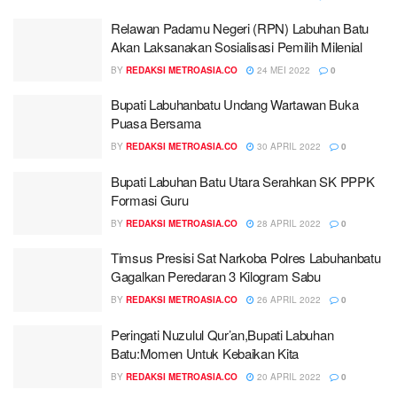
Relawan Padamu Negeri (RPN) Labuhan Batu
Akan Laksanakan Sosialisasi Pemilih Milenial
BY
REDAKSI METROASIA.CO
24 MEI 2022
0
Bupati Labuhanbatu Undang Wartawan Buka
Puasa Bersama
BY
REDAKSI METROASIA.CO
30 APRIL 2022
0
Bupati Labuhan Batu Utara Serahkan SK PPPK
Formasi Guru
BY
REDAKSI METROASIA.CO
28 APRIL 2022
0
Timsus Presisi Sat Narkoba Polres Labuhanbatu
Gagalkan Peredaran 3 Kilogram Sabu
BY
REDAKSI METROASIA.CO
26 APRIL 2022
0
Peringati Nuzulul Qur’an,Bupati Labuhan
Batu:Momen Untuk Kebaikan Kita
BY
REDAKSI METROASIA.CO
20 APRIL 2022
0