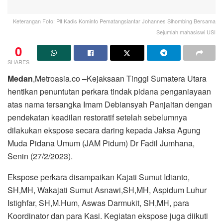
Keterangan Foto: Plt Kadis Kominfo Pematangsiantar Johannes Sihombing Bersama
Sejumlah mahasiswi USI
0
SHARES
Medan
,Metroasia.co
–
Kejaksaan Tinggi Sumatera Utara
hentikan penuntutan perkara tindak pidana penganiayaan
atas nama tersangka Imam Debiansyah Panjaitan dengan
pendekatan keadilan restoratif setelah sebelumnya
dilakukan ekspose secara daring kepada Jaksa Agung
Muda Pidana Umum (JAM Pidum) Dr Fadil Jumhana,
Senin (27/2/2023).
Ekspose perkara disampaikan Kajati Sumut Idianto,
SH,MH, Wakajati Sumut Asnawi,SH,MH, Aspidum Luhur
Istighfar, SH,M.Hum, Aswas Darmukit, SH,MH, para
Koordinator dan para Kasi. Kegiatan ekspose juga diikuti