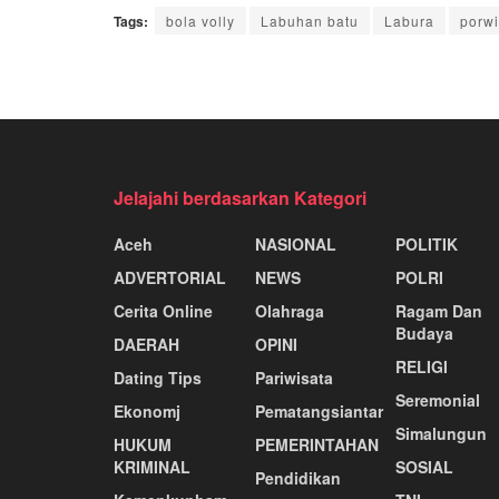
Tags:
bola volly
Labuhan batu
Labura
porwi
Jelajahi berdasarkan Kategori
Aceh
NASIONAL
POLITIK
ADVERTORIAL
NEWS
POLRI
Cerita Online
Olahraga
Ragam Dan
Budaya
DAERAH
OPINI
RELIGI
Dating Tips
Pariwisata
Seremonial
Ekonomj
Pematangsiantar
Simalungun
HUKUM
PEMERINTAHAN
KRIMINAL
SOSIAL
Pendidikan