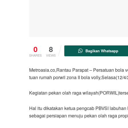
0
8
Bagikan Whatsapp
SHARES
VIEWS
Metroasia.co,Rantau Parapat – Persatuan bola 
tuan rumah porwil zona II bola volly,Selasa(12/4/
Kegiatan pekan olah raga wilayah(PORWIL)terseb
Hal itu dikatakan ketua pengcab PBVSI labuhan
sebagai persiapan menuju pekan olah raga prop