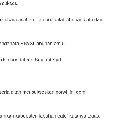
n sukses.
batubara,asahan, Tanjungbalai,labuhan batu dan
 bendahara PBVSI labuhan batu.
no dan bendahara Supiani Spd.
serta akan mensukseskan porwil ini demi
umkan kabupaten labuhan batu” katanya tegas.