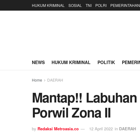
HUKUM KRIMINAL
SOSIAL
TNI
POLRI
PEMERINTAHAN
NEWS
HUKUM KRIMINAL
POLITIK
PEMERI
Home
DAERAH
Mantap!! Labuhan
Porwil Zona II
by
Redaksi Metroasia.co
12 April 2022
in
DAERAH