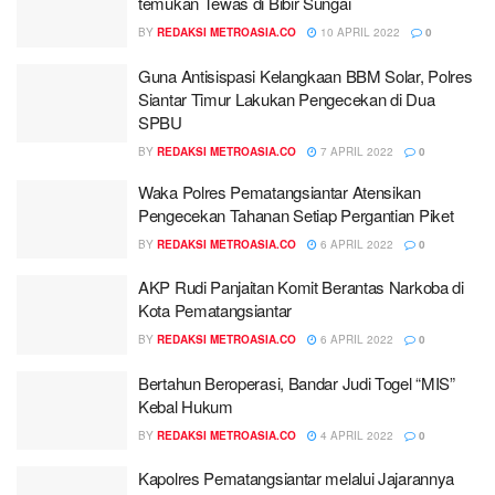
temukan Tewas di Bibir Sungai
BY
REDAKSI METROASIA.CO
10 APRIL 2022
0
Guna Antisispasi Kelangkaan BBM Solar, Polres
Siantar Timur Lakukan Pengecekan di Dua
SPBU
BY
REDAKSI METROASIA.CO
7 APRIL 2022
0
Waka Polres Pematangsiantar Atensikan
Pengecekan Tahanan Setiap Pergantian Piket
BY
REDAKSI METROASIA.CO
6 APRIL 2022
0
AKP Rudi Panjaitan Komit Berantas Narkoba di
Kota Pematangsiantar
BY
REDAKSI METROASIA.CO
6 APRIL 2022
0
Bertahun Beroperasi, Bandar Judi Togel “MIS”
Kebal Hukum
BY
REDAKSI METROASIA.CO
4 APRIL 2022
0
Kapolres Pematangsiantar melalui Jajarannya