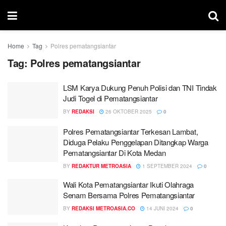
Home
Tag
Polres pematangsiantar
Tag:
Polres pematangsiantar
LSM Karya Dukung Penuh Polisi dan TNI Tindak
Judi Togel di Pematangsiantar
BY
REDAKSI
26 OKTOBER 2025
0
Polres Pematangsiantar Terkesan Lambat,
Diduga Pelaku Penggelapan Ditangkap Warga
Pematangsiantar Di Kota Medan
BY
REDAKTUR METROASIA
1 SEPTEMBER 2024
0
Wali Kota Pematangsiantar Ikuti Olahraga
Senam Bersama Polres Pematangsiantar
BY
REDAKSI METROASIA.CO
14 JUNI 2024
0