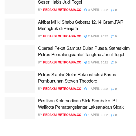
Seser Habis Judi Togel
BY
REDAKSI METROASIA.CO
3 APRIL 2022
0
Akibat Miliki Shabu Seberat 12,14 Gram,FAR
Meringkuk di Penjara
BY
REDAKSI METROASIA.CO
2 APRIL 2022
0
Operasi Pekat Sambut Bulan Puasa, Satreskrim
Polres Pematangsiantar Tangkap Jurtul Togel
BY
REDAKSI METROASIA.CO
2 APRIL 2022
0
Polres Siantar Gelar Rekonstruksi Kasus
Pembunuhan Steven Theodore
BY
REDAKSI METROASIA.CO
1 APRIL 2022
0
Pastikan Ketersediaan Stok Sembako, Plt
Walikota Pematangsiantar Laksanakan Sidak
BY
REDAKSI METROASIA.CO
1 APRIL 2022
0