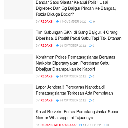
Bandar Sabu Siantar Kelabui Polisi, Usai
Digrebek Dari Gg Bajigur Pindah Ke Bangsal,
Razia Diduga Bocor?
BY
REDAKSI
7 NOVEMBER 2022
0
Tim Gabungan GKN di Gang Bajigur, 4 Orang
Diperiksa, 2 Positif Pakai Sabu Tapi Tak Ditahan
BY
REDAKSI
25 OKTOBER 2022
0
Komitmen Polres Pematangsiantar Berantas
Narkoba Dipertanyakan, Peredaran Sabu
Dibajigur Disampaikan ke Kapolri
BY
REDAKSI
24 OKTOBER 2022
0
Lapor Jenderal!! Peredaran Narkoba di
Pematangsiantar Terkesan Ada Pembiaran
BY
REDAKSI
19 OKTOBER 2022
0
Kasat Reskrim Polres Pematangsiantar Sebar
Nomor Whatsapp, Ini Tujuannya
BY
REDAKSI METROASIA.CO
14 JULI 2022
0