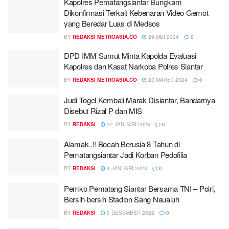
Kapolres Pematangsiantar Bungkam
Dikonfirmasi Terkait Kebenaran Video Gemot
yang Beredar Luas di Medsos
BY
REDAKSI METROASIA.CO
29 MEI 2024
0
DPD IMM Sumut Minta Kapolda Evaluasi
Kapolres dan Kasat Narkoba Polres Siantar
BY
REDAKSI METROASIA.CO
23 MARET 2024
0
Judi Togel Kembali Marak Disiantar, Bandarnya
Disebut Rizal P dan MIS
BY
REDAKSI
12 JANUARI 2023
0
Alamak..!! Bocah Berusia 8 Tahun di
Pematangsiantar Jadi Korban Pedofilia
BY
REDAKSI
4 JANUARI 2023
0
Pemko Pematang Siantar Bersama TNI – Polri,
Bersih-bersih Stadion Sang Naualuh
BY
REDAKSI
9 DESEMBER 2022
0