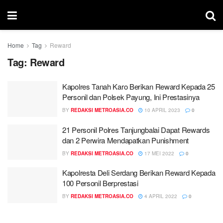
Home
Tag
Reward
Tag:
Reward
Kapolres Tanah Karo Berikan Reward Kepada 25
Personil dan Polsek Payung, Ini Prestasinya
BY
REDAKSI METROASIA.CO
10 APRIL 2023
0
21 Personil Polres Tanjungbalai Dapat Rewards
dan 2 Perwira Mendapatkan Punishment
BY
REDAKSI METROASIA.CO
17 MEI 2022
0
Kapolresta Deli Serdang Berikan Reward Kepada
100 Personil Berprestasi
BY
REDAKSI METROASIA.CO
4 APRIL 2022
0