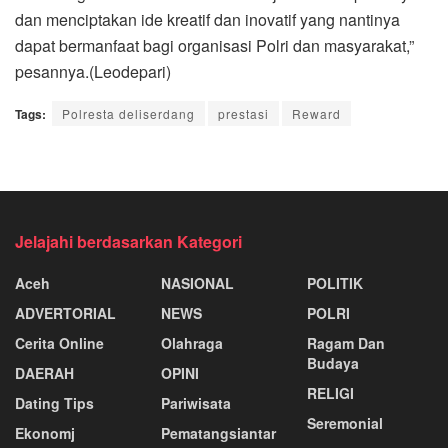
dan menciptakan ide kreatif dan inovatif yang nantinya
dapat bermanfaat bagi organisasi Polri dan masyarakat,”
pesannya.(Leodepari)
Tags:
Polresta deliserdang
prestasi
Reward
Jelajahi berdasarkan Kategori
Aceh
NASIONAL
POLITIK
ADVERTORIAL
NEWS
POLRI
Cerita Online
Olahraga
Ragam Dan
Budaya
DAERAH
OPINI
RELIGI
Dating Tips
Pariwisata
Seremonial
Ekonomj
Pematangsiantar