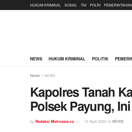
HUKUM KRIMINAL
SOSIAL
TNI
POLRI
PEMERINTAHAN
NEWS
HUKUM KRIMINAL
POLITIK
PEMERI
Home
NEWS
Kapolres Tanah Ka
Polsek Payung, Ini
by
Redaksi Metroasia.co
10 April 2023
in
NEWS