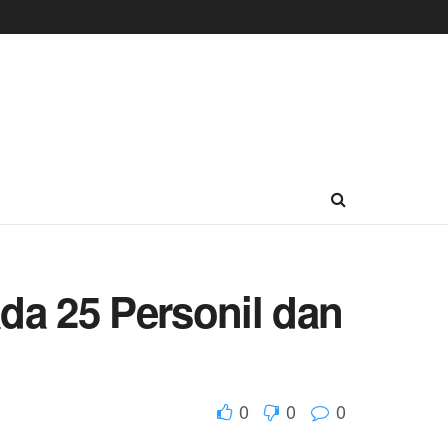
da 25 Personil dan
0
0
0