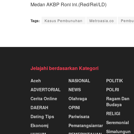
Medan AKBP Roni ini.(Red/Rel/LD)
Tags:
Kasus Pembunuhan
Metroasia.co
Pembu
Jelajahi berdasarkan Kategori
Aceh
NASIONAL
POLITIK
ADVERTORIAL
NEWS
POLRI
Cerita Online
Olahraga
Ragam Dan
Budaya
DAERAH
OPINI
RELIGI
Dating Tips
Pariwisata
Seremonial
Ekonomj
Pematangsiantar
Simalungun