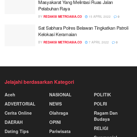
Masyakarat Yang Melintasi Ruas Jalan
Pelabuhan Raya
BY
REDAKSI METROASIA.CO
15 APRIL 2022
0
Sat Sabhara Polres Belawan Tingkatkan Patroli
Kelokasi Keramaian
BY
REDAKSI METROASIA.CO
7 APRIL 2022
0
Jelajahi berdasarkan Kategori
Aceh
NASIONAL
POLITIK
ADVERTORIAL
NEWS
POLRI
Cerita Online
Olahraga
Ragam Dan
Budaya
DAERAH
OPINI
RELIGI
Dating Tips
Pariwisata