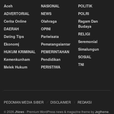
Aceh
NASIONAL
POLITIK
ADVERTORIAL
NEWS
POLRI
Cerita Online
Olahraga
Ragam Dan
Budaya
DAERAH
OPINI
RELIGI
Dating Tips
Pariwisata
Seremonial
Ekonomj
Pematangsiantar
Simalungun
HUKUM KRIMINAL
PEMERINTAHAN
SOSIAL
Kemenkunham
Pendidikan
TNI
Melek Hukum
PERISTIWA
PEDOMAN MEDIA SIBER
DISCLAIMER
REDAKSI
© 2026
JNews
- Premium WordPress news & magazine theme by
Jegtheme
.