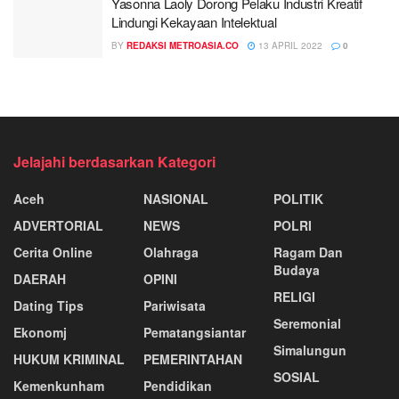
Yasonna Laoly Dorong Pelaku Industri Kreatif
Lindungi Kekayaan Intelektual
BY
REDAKSI METROASIA.CO
13 APRIL 2022
0
Jelajahi berdasarkan Kategori
Aceh
NASIONAL
POLITIK
ADVERTORIAL
NEWS
POLRI
Cerita Online
Olahraga
Ragam Dan
Budaya
DAERAH
OPINI
RELIGI
Dating Tips
Pariwisata
Seremonial
Ekonomj
Pematangsiantar
Simalungun
HUKUM KRIMINAL
PEMERINTAHAN
SOSIAL
Kemenkunham
Pendidikan