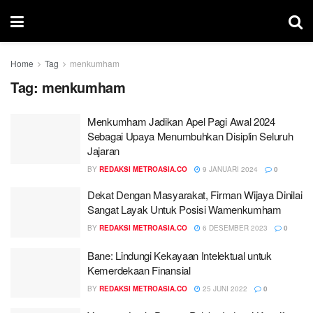
Home
Tag
menkumham
Tag:
menkumham
Menkumham Jadikan Apel Pagi Awal 2024
Sebagai Upaya Menumbuhkan Disiplin Seluruh
Jajaran
BY
REDAKSI METROASIA.CO
9 JANUARI 2024
0
Dekat Dengan Masyarakat, Firman Wijaya Dinilai
Sangat Layak Untuk Posisi Wamenkumham
BY
REDAKSI METROASIA.CO
6 DESEMBER 2023
0
Bane: Lindungi Kekayaan Intelektual untuk
Kemerdekaan Finansial
BY
REDAKSI METROASIA.CO
25 JUNI 2022
0