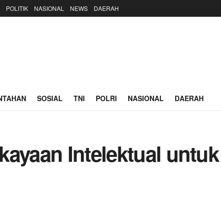
POLITIK
NASIONAL
NEWS
DAERAH
NTAHAN
SOSIAL
TNI
POLRI
NASIONAL
DAERAH
kayaan Intelektual unt