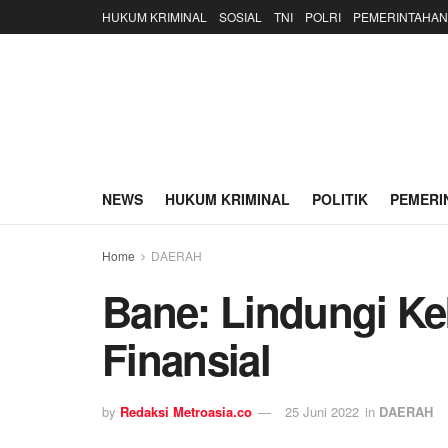
HUKUM KRIMINAL
SOSIAL
TNI
POLRI
PEMERINTAHAN
NEWS
HUKUM KRIMINAL
POLITIK
PEMERI
Home
DAERAH
Bane: Lindungi Ke
Finansial
by
Redaksi Metroasia.co
25 Juni 2022
in
DAERAH