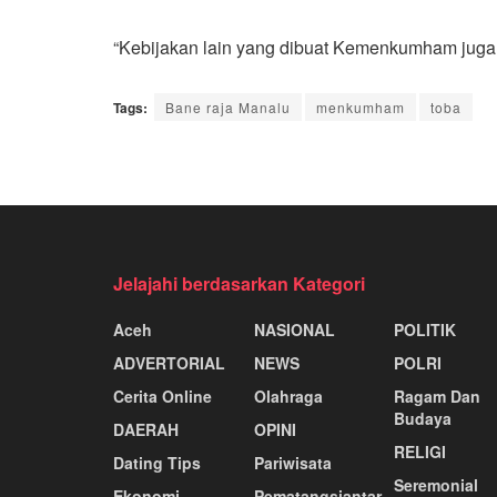
“Kebijakan lain yang dibuat Kemenkumham juga 
Tags:
Bane raja Manalu
menkumham
toba
Jelajahi berdasarkan Kategori
Aceh
NASIONAL
POLITIK
ADVERTORIAL
NEWS
POLRI
Cerita Online
Olahraga
Ragam Dan
Budaya
DAERAH
OPINI
RELIGI
Dating Tips
Pariwisata
Seremonial
Ekonomj
Pematangsiantar