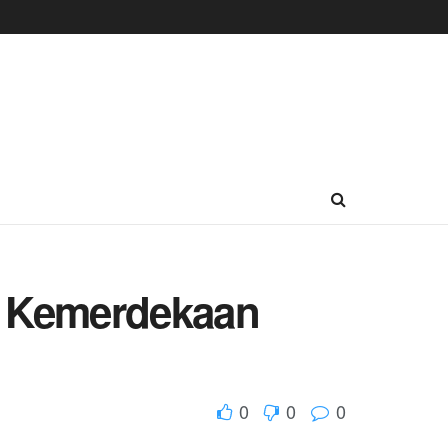
uk Kemerdekaan
0
0
0