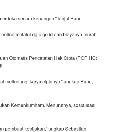
merdeka secara keuangan,” lanjut Bane.
a online melalui dgip.go.id dan biayanya murah
juan Otomatis Pencatatan Hak Cipta (POP HC)
t.
at melindungi karya ciptanya,” ungkap Bane,
lakukan Kemenkumham. Menurutnya, sosialisasi
gan pembuat kebijakan,” ungkap Sebastian.