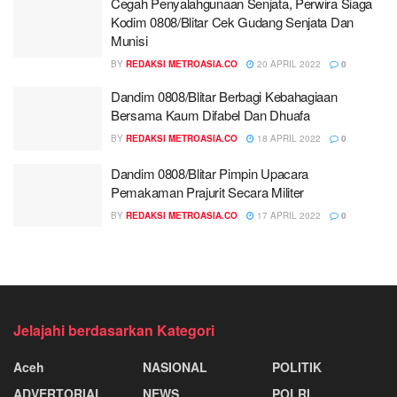
Cegah Penyalahgunaan Senjata, Perwira Siaga
Kodim 0808/Blitar Cek Gudang Senjata Dan
Munisi
BY
REDAKSI METROASIA.CO
20 APRIL 2022
0
Dandim 0808/Blitar Berbagi Kebahagiaan
Bersama Kaum Difabel Dan Dhuafa
BY
REDAKSI METROASIA.CO
18 APRIL 2022
0
Dandim 0808/Blitar Pimpin Upacara
Pemakaman Prajurit Secara Militer
BY
REDAKSI METROASIA.CO
17 APRIL 2022
0
Jelajahi berdasarkan Kategori
Aceh
NASIONAL
POLITIK
ADVERTORIAL
NEWS
POLRI