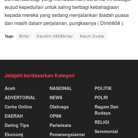
wujud kepedulian untuk saling berbagi kebahagiaan
kepada mereka yang sedang menjalankan ibadah puasa
dan masih dalam perjalanan, pungkasnya ( Dim0808 ).
Tags:
Blitar
Dandim 0808blitar
Kaum Duafa
Jelajahi berdasarkan Kategori
Aceh
NASIONAL
POLITIK
ADVERTORIAL
NEWS
POLRI
Cerita Online
Olahraga
Ragam Dan
Budaya
DAERAH
OPINI
RELIGI
Dating Tips
Pariwisata
Seremonial
Ekonomj
Pematangsiantar