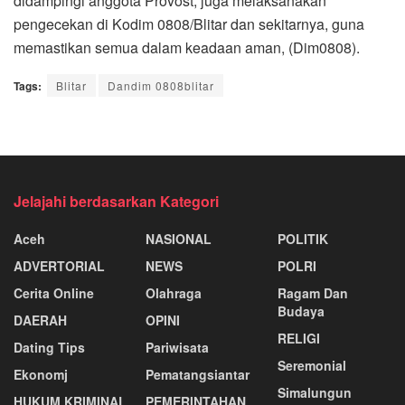
didampingi anggota Provost, juga melaksanakan
pengecekan di Kodim 0808/Blitar dan sekitarnya, guna
memastikan semua dalam keadaan aman, (Dim0808).
Tags:
Blitar
Dandim 0808blitar
Jelajahi berdasarkan Kategori
Aceh
NASIONAL
POLITIK
ADVERTORIAL
NEWS
POLRI
Cerita Online
Olahraga
Ragam Dan
Budaya
DAERAH
OPINI
RELIGI
Dating Tips
Pariwisata
Seremonial
Ekonomj
Pematangsiantar
Simalungun
HUKUM KRIMINAL
PEMERINTAHAN