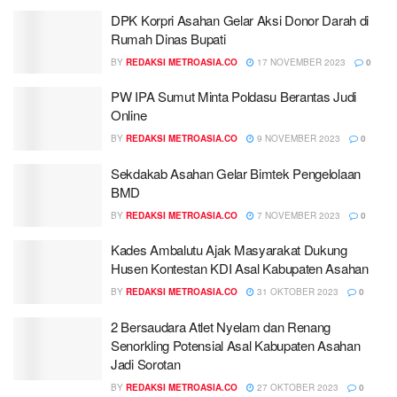
DPK Korpri Asahan Gelar Aksi Donor Darah di
Rumah Dinas Bupati
BY
REDAKSI METROASIA.CO
17 NOVEMBER 2023
0
PW IPA Sumut Minta Poldasu Berantas Judi
Online
BY
REDAKSI METROASIA.CO
9 NOVEMBER 2023
0
Sekdakab Asahan Gelar Bimtek Pengelolaan
BMD
BY
REDAKSI METROASIA.CO
7 NOVEMBER 2023
0
Kades Ambalutu Ajak Masyarakat Dukung
Husen Kontestan KDI Asal Kabupaten Asahan
BY
REDAKSI METROASIA.CO
31 OKTOBER 2023
0
2 Bersaudara Atlet Nyelam dan Renang
Senorkling Potensial Asal Kabupaten Asahan
Jadi Sorotan
BY
REDAKSI METROASIA.CO
27 OKTOBER 2023
0