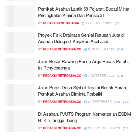
Pemkab Asahan Lantik 68 Pejabat, Bupati Minta
Peningkatan Kinerja Dan Prinsip 3T
BY
REDAKTUR METROASIA
7 OKTOBER 2023
0
Proyek Fisik Drainase Senilai Ratusan Juta di
Asahan Diduga di Kerjakan Asal Jadi
BY
REDAKSI METROASIA.CO
5 OKTOBER 2023
0
Jalan Besar Rawang Panca Arga Rusak Parah,
Ini Penyebabnya
BY
REDAKSI METROASIA.CO
4 OKTOBER 2023
0
Jalan Poros Desa Sijabut Teratai Rusak Parah,
Pemkab Asahan Diminta Perbaiki
BY
REDAKSI METROASIA.CO
29 SEPTEMBER 2023
0
Di Asahan, PJUTS Program Kementerian ESDM
RI Kini Tinggal Tiang
BY
REDAKSI METROASIA.CO
26 SEPTEMBER 2023
0