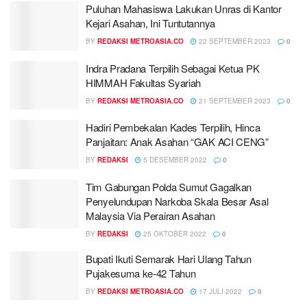
Puluhan Mahasiswa Lakukan Unras di Kantor
Kejari Asahan, Ini Tuntutannya
BY
REDAKSI METROASIA.CO
22 SEPTEMBER 2023
0
Indra Pradana Terpilih Sebagai Ketua PK
HIMMAH Fakultas Syariah
BY
REDAKSI METROASIA.CO
21 SEPTEMBER 2023
0
Hadiri Pembekalan Kades Terpilih, Hinca
Panjaitan: Anak Asahan “GAK ACI CENG”
BY
REDAKSI
5 DESEMBER 2022
0
Tim Gabungan Polda Sumut Gagalkan
Penyelundupan Narkoba Skala Besar Asal
Malaysia Via Perairan Asahan
BY
REDAKSI
25 OKTOBER 2022
0
Bupati Ikuti Semarak Hari Ulang Tahun
Pujakesuma ke-42 Tahun
BY
REDAKSI METROASIA.CO
17 JULI 2022
0