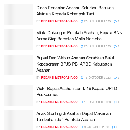
Dinas Pertanian Asahan Salurkan Bantuan
Alsintan Kepada Kelompok Tani
BY
REDAKSI METROASIA.CO
25 OKTOBER 2023
0
Minta Dukungan Pemkab Asahan, Kepala BNN
Adrea Siap Berantas Mafia Narkoba
BY
REDAKSI METROASIA.CO
25 OKTOBER 2023
0
Bupati Dan Wabup Asahan Serahkan Bukti
Kepesertaan BPJS PBI APBD Kabupaten
Asahan
BY
REDAKSI METROASIA.CO
13 OKTOBER 2023
0
Wakil Bupati Asahan Lantik 19 Kepala UPTD
Puskesmas
BY
REDAKSI METROASIA.CO
10 OKTOBER 2023
0
Anak Stunting di Asahan Dapat Makanan
Tambahan dari Pemkab Asahan
BY
REDAKSI METROASIA.CO
9 OKTOBER 2023
0