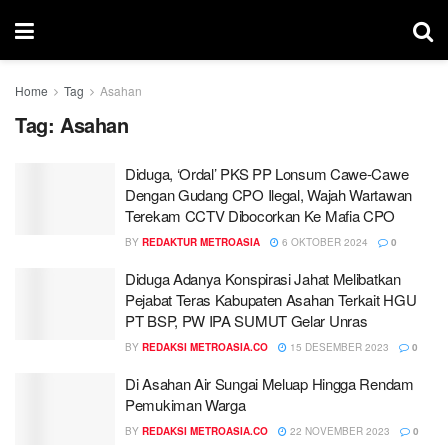
Home
Tag
Asahan
Tag:
Asahan
Diduga, ‘Ordal’ PKS PP Lonsum Cawe-Cawe
Dengan Gudang CPO Ilegal, Wajah Wartawan
Terekam CCTV Dibocorkan Ke Mafia CPO
BY
REDAKTUR METROASIA
6 OKTOBER 2024
0
Diduga Adanya Konspirasi Jahat Melibatkan
Pejabat Teras Kabupaten Asahan Terkait HGU
PT BSP, PW IPA SUMUT Gelar Unras
BY
REDAKSI METROASIA.CO
15 DESEMBER 2023
0
Di Asahan Air Sungai Meluap Hingga Rendam
Pemukiman Warga
BY
REDAKSI METROASIA.CO
22 NOVEMBER 2023
0