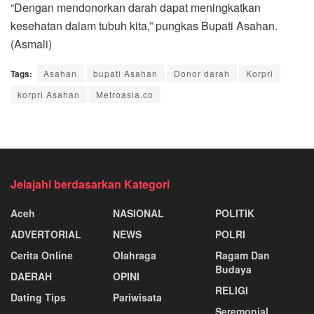
“Dengan mendonorkan darah dapat meningkatkan
kesehatan dalam tubuh kita,” pungkas Bupati Asahan.
(Asmali)
Tags:
Asahan
bupati Asahan
Donor darah
Korpri
korpri Asahan
Metroasia.co
Jelajahi berdasarkan Kategori
Aceh
NASIONAL
POLITIK
ADVERTORIAL
NEWS
POLRI
Cerita Online
Olahraga
Ragam Dan
Budaya
DAERAH
OPINI
RELIGI
Dating Tips
Pariwisata
Seremonial