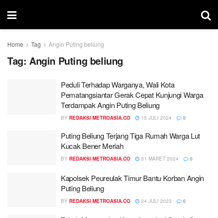
Home
Tag
Angin Puting beliung
Tag:
Angin Puting beliung
Peduli Terhadap Warganya, Wali Kota
Pematangsiantar Gerak Cepat Kunjungi Warga
Terdampak Angin Puting Beliung
BY
REDAKSI METROASIA.CO
15 JULI 2024
0
Puting Beliung Terjang Tiga Rumah Warga Lut
Kucak Bener Meriah
BY
REDAKSI METROASIA.CO
31 MARET 2024
0
Kapolsek Peureulak Timur Bantu Korban Angin
Puting Beliung
BY
REDAKSI METROASIA.CO
24 JULI 2023
0