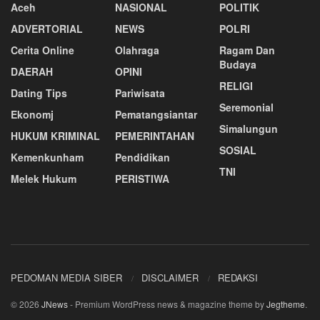
Aceh
NASIONAL
POLITIK
ADVERTORIAL
NEWS
POLRI
Cerita Online
Olahraga
Ragam Dan
Budaya
DAERAH
OPINI
RELIGI
Dating Tips
Pariwisata
Seremonial
Ekonomj
Pematangsiantar
Simalungun
HUKUM KRIMINAL
PEMERINTAHAN
SOSIAL
Kemenkunham
Pendidikan
TNI
Melek Hukum
PERISTIWA
PEDOMAN MEDIA SIBER
DISCLAIMER
REDAKSI
© 2026
JNews
- Premium WordPress news & magazine theme by
Jegtheme
.