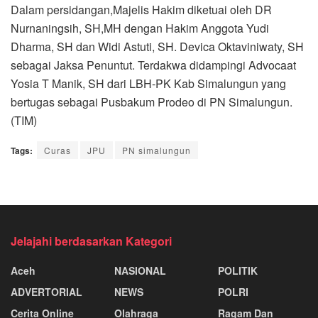
Dalam persidangan,Majelis Hakim diketuai oleh DR
Nurnaningsih, SH,MH dengan Hakim Anggota Yudi
Dharma, SH dan Widi Astuti, SH. Devica Oktaviniwaty, SH
sebagai Jaksa Penuntut. Terdakwa didampingi Advocaat
Yosia T Manik, SH dari LBH-PK Kab Simalungun yang
bertugas sebagai Pusbakum Prodeo di PN Simalungun.
(TIM)
Tags:
Curas
JPU
PN simalungun
Jelajahi berdasarkan Kategori
Aceh
NASIONAL
POLITIK
ADVERTORIAL
NEWS
POLRI
Cerita Online
Olahraga
Ragam Dan