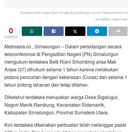
Terdakwa Mak Anjes Saat mengikuti persidangan secara Teleconference di
pengadilan negeri siap
0
SHARES
Metroasia.co , Simalungun – Dalam persidangan secara
teleconference di Pengadilan Negeri (PN) Simalungun
mengukum terdakwa Betti Riani Sihombing alias Mak
Anjes (37) dihukum selama 1 tahun karena melakukan
pidana pencurian dengan kekerasan (Curas) dan selama 1
tahun potong tahanan dan tetap ditahan.
Diketahui terdakwa merupakan warga Desa Sigalugur,
Nagori Manik Rambung, Kecamatan Sidamanik,
Kabupaten Simalungun, Provinsi Sumatera Utara.
Kini terdakwa dikenakan perbuatan telah melanggar pasal