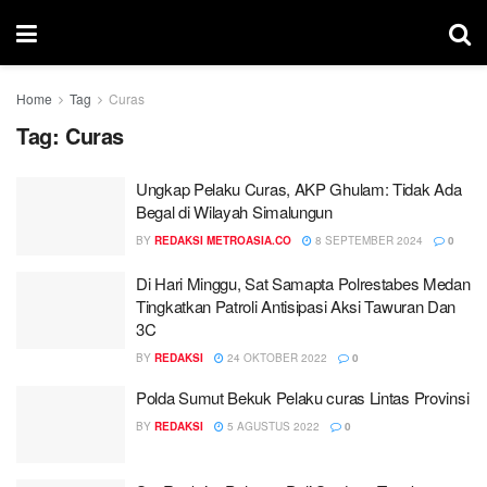
Home
Tag
Curas
Tag:
Curas
Ungkap Pelaku Curas, AKP Ghulam: Tidak Ada
Begal di Wilayah Simalungun
BY
REDAKSI METROASIA.CO
8 SEPTEMBER 2024
0
Di Hari Minggu, Sat Samapta Polrestabes Medan
Tingkatkan Patroli Antisipasi Aksi Tawuran Dan
3C
BY
REDAKSI
24 OKTOBER 2022
0
Polda Sumut Bekuk Pelaku curas Lintas Provinsi
BY
REDAKSI
5 AGUSTUS 2022
0