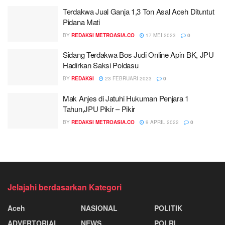
Terdakwa Jual Ganja 1,3 Ton Asal Aceh Dituntut
Pidana Mati
BY
REDAKSI METROASIA.CO
17 MEI 2023
0
Sidang Terdakwa Bos Judi Online Apin BK, JPU
Hadirkan Saksi Poldasu
BY
REDAKSI
23 FEBRUARI 2023
0
Mak Anjes di Jatuhi Hukuman Penjara 1
Tahun,JPU Pikir – Pikir
BY
REDAKSI METROASIA.CO
9 APRIL 2022
0
Jelajahi berdasarkan Kategori
Aceh
NASIONAL
POLITIK
ADVERTORIAL
NEWS
POLRI