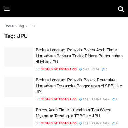
Home
Tag
JPU
Tag:
JPU
Berkas Lengkap, Penyidik Polres Aceh Timur
Limpahkan Perkara Tindak Pidana Pembunuhan
di Idi ke JPU
BY
REDAKSI METROASIA.CO
5 JULI 2024
0
Berkas Lengkap, Penyidik Polsek Peureulak
Limpahkan Tersangka Penggelapan di SPBU ke
JPU
BY
REDAKSI METROASIA.CO
23 FEBRUARI 2024
0
Polres Aceh Timur Limpahkan Tiga Warga
Myanmar Tersangka TPPO ke JPU
BY
REDAKSI METROASIA.CO
16 FEBRUARI 2024
0