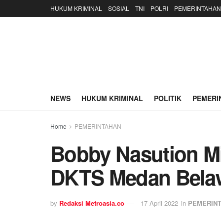
HUKUM KRIMINAL
SOSIAL
TNI
POLRI
PEMERINTAHAN
NEWS
HUKUM KRIMINAL
POLITIK
PEMERI
Home
PEMERINTAHAN
Bobby Nasution M
DKTS Medan Bela
by
Redaksi Metroasia.co
17 April 2022
in
PEMERIN