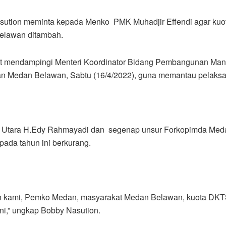
sution meminta kepada Menko PMK Muhadjir Effendi agar kuo
elawan ditambah.
aat mendampingi Menteri Koordinator Bidang Pembangunan Ma
an Medan Belawan, Sabtu (16/4/2022), guna memantau pelaksa
era Utara H.Edy Rahmayadi dan segenap unsur Forkopimda Meda
da tahun ini berkurang.
rapan kami, Pemko Medan, masyarakat Medan Belawan, kuota DKT
ini,” ungkap Bobby Nasution.