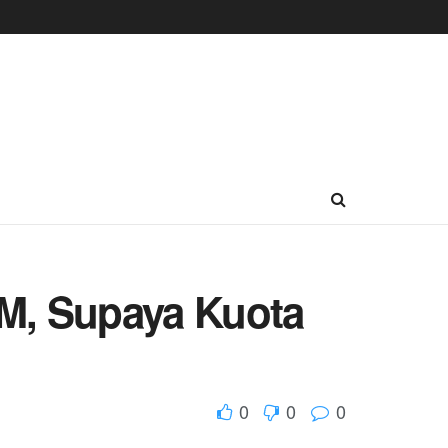
M, Supaya Kuota
0
0
0