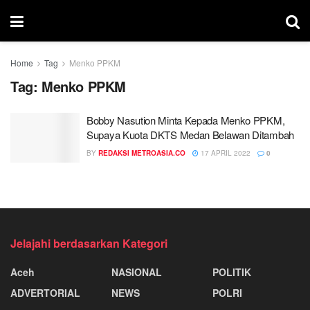
Home
Tag
Menko PPKM
Tag:
Menko PPKM
Bobby Nasution Minta Kepada Menko PPKM,
Supaya Kuota DKTS Medan Belawan Ditambah
BY
REDAKSI METROASIA.CO
17 APRIL 2022
0
Jelajahi berdasarkan Kategori
Aceh
NASIONAL
POLITIK
ADVERTORIAL
NEWS
POLRI