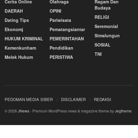
Cerita Online
Olahraga
Ragam Dan
Budaya
DAERAH
OPINI
RELIGI
Dating Tips
Pariwisata
Seremonial
Ekonomj
Pematangsiantar
Simalungun
HUKUM KRIMINAL
PEMERINTAHAN
SOSIAL
Kemenkunham
Pendidikan
TNI
Melek Hukum
PERISTIWA
PEDOMAN MEDIA SIBER
DISCLAIMER
REDAKSI
© 2026
JNews
- Premium WordPress news & magazine theme by
Jegtheme
.