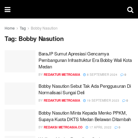
Home
Tag
Bobby Nasution
Tag:
Bobby Nasution
BaraJP Sumut Apresiasi Gencarnya
Pembangunan Infrastruktur Era Bobby Wali Kota
Medan
BY
REDAKTUR METROASIA
8 SEPTEMBER 2024
0
Bobby Nasution Sebut Tak Ada Penggusuran Di
Normalisasi Sungai Deli
BY
REDAKTUR METROASIA
19 SEPTEMBER 2023
0
Bobby Nasution Minta Kepada Menko PPKM,
Supaya Kuota DKTS Medan Belawan Ditambah
BY
REDAKSI METROASIA.CO
17 APRIL 2022
0