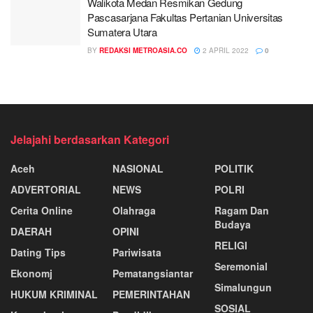
Walikota Medan Resmikan Gedung
Pascasarjana Fakultas Pertanian Universitas
Sumatera Utara
BY
REDAKSI METROASIA.CO
2 APRIL 2022
0
Jelajahi berdasarkan Kategori
Aceh
NASIONAL
POLITIK
ADVERTORIAL
NEWS
POLRI
Cerita Online
Olahraga
Ragam Dan
Budaya
DAERAH
OPINI
RELIGI
Dating Tips
Pariwisata
Seremonial
Ekonomj
Pematangsiantar
Simalungun
HUKUM KRIMINAL
PEMERINTAHAN
SOSIAL