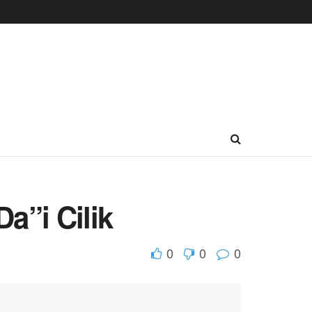
a”i Cilik
0
0
0