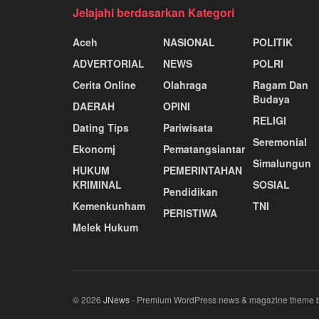
Jelajahi berdasarkan Kategori
Aceh
NASIONAL
POLITIK
ADVERTORIAL
NEWS
POLRI
Cerita Online
Olahraga
Ragam Dan
Budaya
DAERAH
OPINI
RELIGI
Dating Tips
Pariwisata
Seremonial
Ekonomj
Pematangsiantar
Simalungun
HUKUM
PEMERINTAHAN
KRIMINAL
SOSIAL
Pendidikan
Kemenkunham
TNI
PERISTIWA
Melek Hukum
© 2026
JNews
- Premium WordPress news & magazine theme 