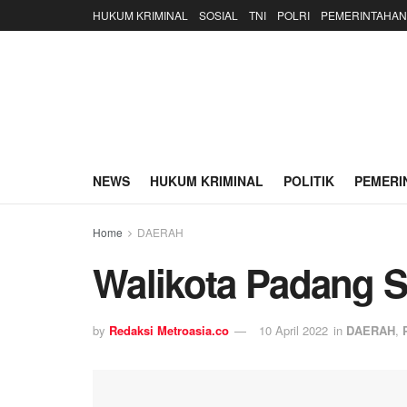
HUKUM KRIMINAL
SOSIAL
TNI
POLRI
PEMERINTAHAN
NEWS
HUKUM KRIMINAL
POLITIK
PEMERI
Home
DAERAH
Walikota Padang S
by
Redaksi Metroasia.co
10 April 2022
in
DAERAH
,