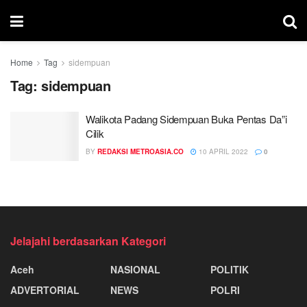
Home
Tag
sidempuan
Tag:
sidempuan
Walikota Padang Sidempuan Buka Pentas Da”i
Cilik
BY
REDAKSI METROASIA.CO
10 APRIL 2022
0
Jelajahi berdasarkan Kategori
Aceh
NASIONAL
POLITIK
ADVERTORIAL
NEWS
POLRI