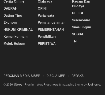
Cerita Online
Olahraga
Ragam Dan
Budaya
DAERAH
OPINI
RELIGI
Dating Tips
Pariwisata
Seremonial
Ekonomj
Pematangsiantar
Simalungun
HUKUM KRIMINAL
PEMERINTAHAN
SOSIAL
Kemenkunham
Pendidikan
TNI
Melek Hukum
PERISTIWA
PEDOMAN MEDIA SIBER
DISCLAIMER
REDAKSI
© 2026
JNews
- Premium WordPress news & magazine theme by
Jegtheme
.