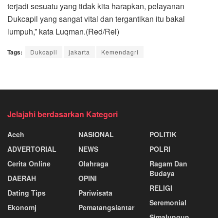
terjadi sesuatu yang tidak kita harapkan, pelayanan
Dukcapil yang sangat vital dan tergantikan itu bakal
lumpuh,” kata Luqman.(Red/Rel)
Tags:
Dukcapil
jakarta
Kemendagri
Jelajahi berdasarkan Kategori
Aceh
NASIONAL
POLITIK
ADVERTORIAL
NEWS
POLRI
Cerita Online
Olahraga
Ragam Dan
Budaya
DAERAH
OPINI
RELIGI
Dating Tips
Pariwisata
Seremonial
Ekonomj
Pematangsiantar
Simalungun