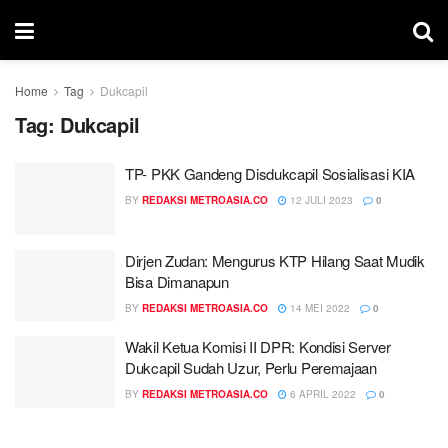
Home
Tag
Dukcapil
Tag:
Dukcapil
TP- PKK Gandeng Disdukcapil Sosialisasi KIA
BY
REDAKSI METROASIA.CO
12 JULI 2023
0
Dirjen Zudan: Mengurus KTP Hilang Saat Mudik
Bisa Dimanapun
BY
REDAKSI METROASIA.CO
14 MEI 2022
0
Wakil Ketua Komisi II DPR: Kondisi Server
Dukcapil Sudah Uzur, Perlu Peremajaan
BY
REDAKSI METROASIA.CO
6 APRIL 2022
0