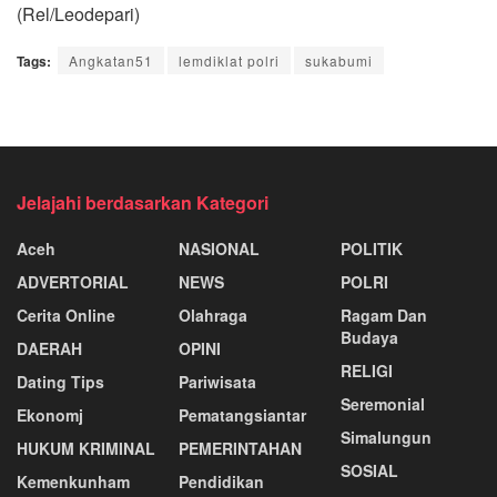
(Rel/Leodepari)
Tags:
Angkatan51
lemdiklat polri
sukabumi
Jelajahi berdasarkan Kategori
Aceh
NASIONAL
POLITIK
ADVERTORIAL
NEWS
POLRI
Cerita Online
Olahraga
Ragam Dan
Budaya
DAERAH
OPINI
RELIGI
Dating Tips
Pariwisata
Seremonial
Ekonomj
Pematangsiantar
Simalungun
HUKUM KRIMINAL
PEMERINTAHAN
SOSIAL
Kemenkunham
Pendidikan