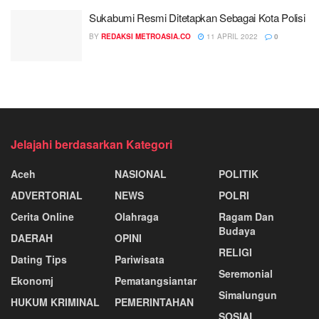
Sukabumi Resmi Ditetapkan Sebagai Kota Polisi
BY
REDAKSI METROASIA.CO
11 APRIL 2022
0
Jelajahi berdasarkan Kategori
Aceh
NASIONAL
POLITIK
ADVERTORIAL
NEWS
POLRI
Cerita Online
Olahraga
Ragam Dan
Budaya
DAERAH
OPINI
RELIGI
Dating Tips
Pariwisata
Seremonial
Ekonomj
Pematangsiantar
Simalungun
HUKUM KRIMINAL
PEMERINTAHAN
SOSIAL