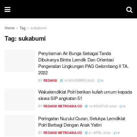
Home
Tag
sukabumi
Tag:
sukabumi
Penyiraman Air Bunga Sebagai Tanda
Dibukanya Bintra Lemdik Dan Orientasi
Pengenalan Lingkungan PAG Gelombang II TA.
2022
BY
REDAKSI
16 NOVEMBER 2022
0
Wakalemdiklat Polri berikan kuliah umum kepada
siswa SIP angkatan 51
BY
REDAKSI METROASIA.CO
16 AGUSTUS 2022
0
Peringatan Nuzulul Quran, Setukpa Lemdiklat
Polri Berbagi Dengan Anak Yatim
BY
REDAKSI METROASIA.CO
21 APRIL 2022
0