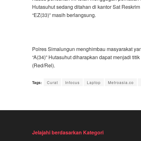
Hutasuhut sedang ditahan di kantor Sat Reskri
“EZ(33)” masih berlangsung.
Polres Simalungun menghimbau masyarakat yang 
“A(34)” Hutasuhut diharapkan dapat menjadi tit
(Red/Rel).
Tags:
Curat
Infocus
Laptop
Metroasia.co
Jelajahi berdasarkan Kategori