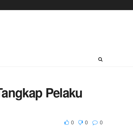
 Tangkap Pelaku
0
0
0