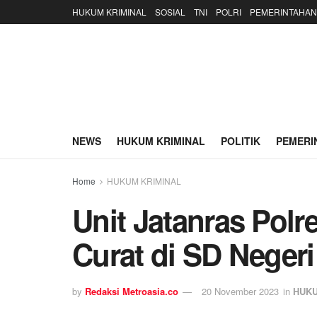
HUKUM KRIMINAL
SOSIAL
TNI
POLRI
PEMERINTAHAN
NEWS
HUKUM KRIMINAL
POLITIK
PEMERI
Home
HUKUM KRIMINAL
Unit Jatanras Pol
Curat di SD Neger
by
Redaksi Metroasia.co
20 November 2023
in
HUKU