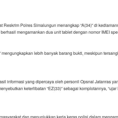
Sat Reskrim Polres Simalungun menangkap “A(34)” di kediamann
 berhasil mengamankan dua unit tablet dengan nomor IMEI spes
 mengungkapkan lebih banyak barang bukti, meskipun tersangk
il informasi yang dipercaya oleh personil Opsnal Jatanras yan
menyebutkan keterlibatan “EZ(33)” sebagai komplotannya, “uja
masyarakat dan menunjukkan kerja keras polisi dalam mengaman