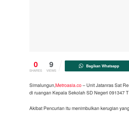
0
9
Bagikan Whatsapp
SHARES
VIEWS
Simalungun,
Metroasia.co
– Unit Jatanras Sat R
di ruangan Kepala Sekolah SD Negeri 091347 T
Akibat Pencurian itu menimbulkan kerugian yang 