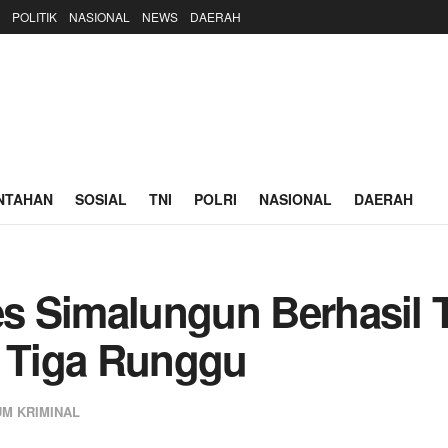
POLITIK
NASIONAL
NEWS
DAERAH
NTAHAN
SOSIAL
TNI
POLRI
NASIONAL
DAERAH
res Simalungun Berhasil
i Tiga Runggu
M KRIMINAL