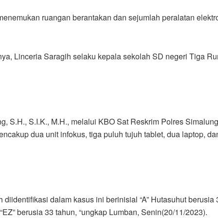
 menemukan ruangan berantakan dan sejumlah peralatan elektr
annya, Linceria Saragih selaku kepala sekolah SD negeri Tiga 
S.H., S.I.K., M.H., melalui KBO Sat Reskrim Polres Simalungu
ncakup dua unit infokus, tiga puluh tujuh tablet, dua laptop, da
diidentifikasi dalam kasus ini berinisial “A” Hutasuhut berusia
“EZ” berusia 33 tahun, “ungkap Lumban, Senin(20/11/2023).