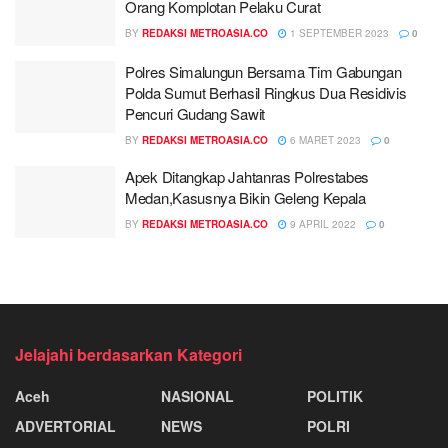
Orang Komplotan Pelaku Curat
BY
REDAKSI METROASIA.CO
1 SEPTEMBER 2023
0
Polres Simalungun Bersama Tim Gabungan
Polda Sumut Berhasil Ringkus Dua Residivis
Pencuri Gudang Sawit
BY
REDAKSI METROASIA.CO
6 MARET 2023
0
Apek Ditangkap Jahtanras Polrestabes
Medan,Kasusnya Bikin Geleng Kepala
BY
REDAKSI METROASIA.CO
9 APRIL 2022
0
Jelajahi berdasarkan Kategori
Aceh
NASIONAL
POLITIK
ADVERTORIAL
NEWS
POLRI