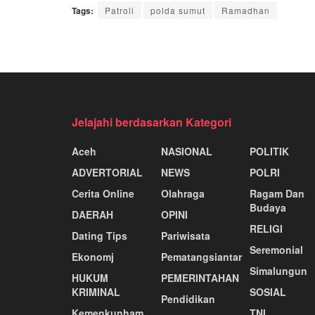
Tags:
Patroli
polda sumut
Ramadhan
Jelajahi berdasarkan Kategori
Aceh
NASIONAL
POLITIK
ADVERTORIAL
NEWS
POLRI
Cerita Online
Olahraga
Ragam Dan
Budaya
DAERAH
OPINI
RELIGI
Dating Tips
Pariwisata
Seremonial
Ekonomj
Pematangsiantar
Simalungun
HUKUM
PEMERINTAHAN
KRIMINAL
SOSIAL
Pendidikan
Kemenkunham
TNI