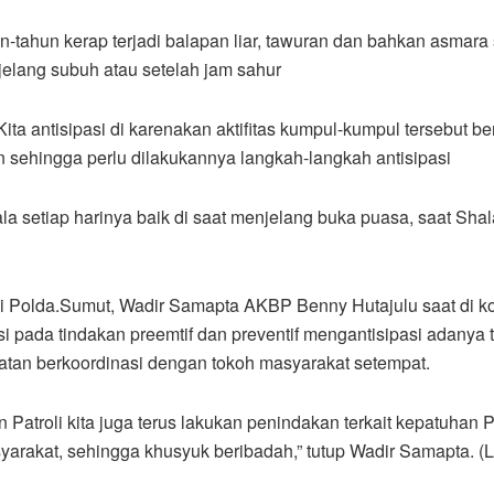
tahun kerap terjadi balapan liar, tawuran dan bahkan asma
elang subuh atau setelah jam sahur
 antisipasi di karenakan aktifitas kumpul-kumpul tersebut 
in sehingga perlu dilakukannya langkah-langkah antisipasi
kala setiap harinya baik di saat menjelang buka puasa, saat Sha
 Polda.Sumut, Wadir Samapta AKBP Benny Hutajulu saat di konf
asi pada tindakan preemtif dan preventif mengantisipasi adanya t
atan berkoordinasi dengan tokoh masyarakat setempat.
n Patroli kita juga terus lakukan penindakan terkait kepatuhan
arakat, sehingga khusyuk beribadah,” tutup Wadir Samapta. (L