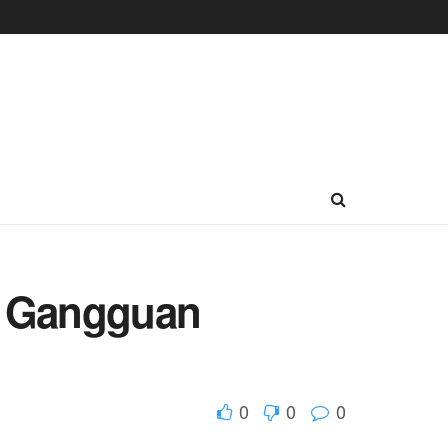
si Gangguan
0
0
0