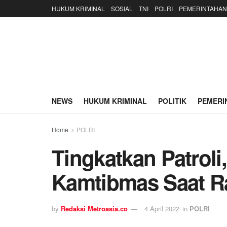
HUKUM KRIMINAL
SOSIAL
TNI
POLRI
PEMERINTAHAN
NEWS
HUKUM KRIMINAL
POLITIK
PEMERI
Home
POLRI
Tingkatkan Patrol
Kamtibmas Saat 
by
Redaksi Metroasia.co
4 April 2022
in
POLRI