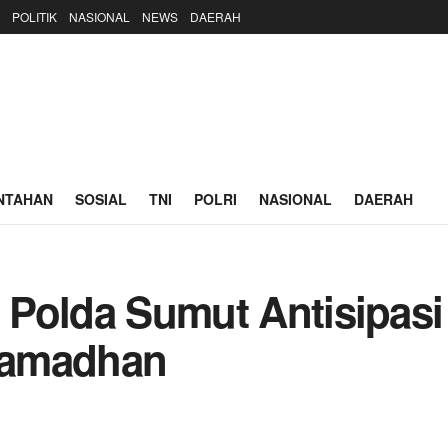
POLITIK
NASIONAL
NEWS
DAERAH
NTAHAN
SOSIAL
TNI
POLRI
NASIONAL
DAERAH
i, Polda Sumut Antisipa
Ramadhan