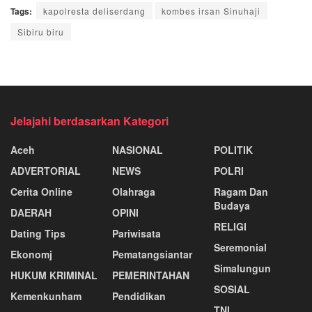
Tags:
kapolresta deliserdang
kombes irsan Sinuhaji
Sibiru biru
Jelajahi berdasarkan Kategori
Aceh
NASIONAL
POLITIK
ADVERTORIAL
NEWS
POLRI
Cerita Online
Olahraga
Ragam Dan
Budaya
DAERAH
OPINI
RELIGI
Dating Tips
Pariwisata
Seremonial
Ekonomj
Pematangsiantar
Simalungun
HUKUM KRIMINAL
PEMERINTAHAN
SOSIAL
Kemenkunham
Pendidikan
TNI