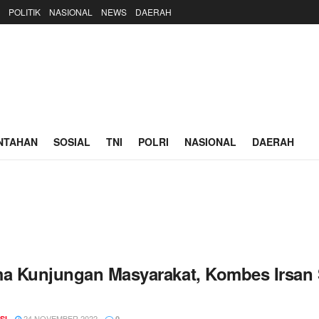
POLITIK
NASIONAL
NEWS
DAERAH
NTAHAN
SOSIAL
TNI
POLRI
NASIONAL
DAERAH
ma Kunjungan Masyarakat, Kombes Irsan Si
24 NOVEMBER 2022
SI
0