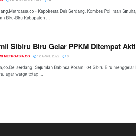
dang,Metroasia.co - Kapolresta Deli Serdang, Kombes Pol Irsan Sinuha
n Biru-Biru Kabupaten ...
mil Sibiru Biru Gelar PPKM Ditempat Akti
12 APRIL 2022
SI METROASIA.CO
0
a,co.Deliserdang- Sejumlah Babinsa Koramil 04 Sibiru Biru menggela
a, agar warga tetap ...