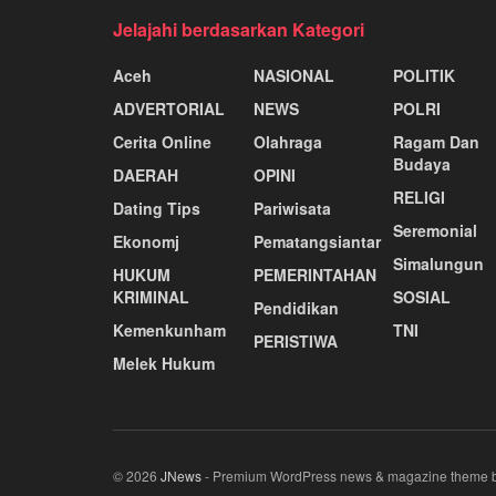
Jelajahi berdasarkan Kategori
Aceh
NASIONAL
POLITIK
ADVERTORIAL
NEWS
POLRI
Cerita Online
Olahraga
Ragam Dan
Budaya
DAERAH
OPINI
RELIGI
Dating Tips
Pariwisata
Seremonial
Ekonomj
Pematangsiantar
Simalungun
HUKUM
PEMERINTAHAN
KRIMINAL
SOSIAL
Pendidikan
Kemenkunham
TNI
PERISTIWA
Melek Hukum
© 2026
JNews
- Premium WordPress news & magazine theme 