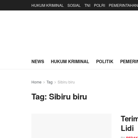
HUKUM KRIMINAL
SOSIAL
TNI
POLRI
PEMERINTAHAN
NEWS
HUKUM KRIMINAL
POLITIK
PEMERI
Home
Tag
Sibiru biru
Tag:
Sibiru biru
Teri
Lidi
BY
REDAK