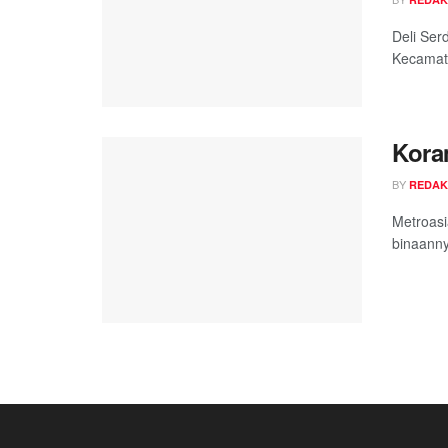
Deli Ser
Kecamata
Kora
BY
REDAK
Metroasi
binaanny