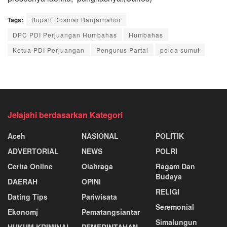
Tags:
Bupati Dosmar Banjarnahor
DPC PDI Perjuangan Humbahas
Humbahas
Ketua PDI Perjuangan
Pengurus Partai
polda sumut
Jelajahi berdasarkan Kategori
Aceh
NASIONAL
POLITIK
ADVERTORIAL
NEWS
POLRI
Cerita Online
Olahraga
Ragam Dan
Budaya
DAERAH
OPINI
RELIGI
Dating Tips
Pariwisata
Seremonial
Ekonomj
Pematangsiantar
Simalungun