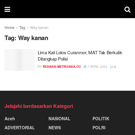
Home
Tag
Way kanan
Tag:
Way kanan
Lima Kali Lolos Curanmor, MAT Tak Berkutik
Ditangkap Polisi
BY
REDAKSI METROASIA.CO
7 APRIL 2022
0
Jelajahi berdasarkan Kategori
Aceh
NASIONAL
POLITIK
ADVERTORIAL
NEWS
POLRI