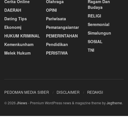
Cerita Online
Olahraga
Ragam Dan
Budaya
DAERAH
OPINI
RELIGI
Dating Tips
Pariwisata
Seremonial
Ekonomj
Pematangsiantar
Simalungun
HUKUM KRIMINAL
PEMERINTAHAN
SOSIAL
Kemenkunham
Pendidikan
TNI
Melek Hukum
PERISTIWA
PEDOMAN MEDIA SIBER
DISCLAIMER
REDAKSI
© 2026
JNews
- Premium WordPress news & magazine theme by
Jegtheme
.