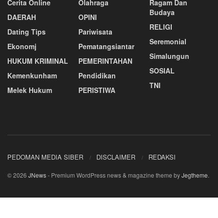
Cerita Online
Olahraga
Ragam Dan
Budaya
DAERAH
OPINI
RELIGI
Dating Tips
Pariwisata
Seremonial
Ekonomj
Pematangsiantar
Simalungun
HUKUM KRIMINAL
PEMERINTAHAN
SOSIAL
Kemenkunham
Pendidikan
TNI
Melek Hukum
PERISTIWA
PEDOMAN MEDIA SIBER
DISCLAIMER
REDAKSI
© 2026
JNews
- Premium WordPress news & magazine theme by
Jegtheme
.