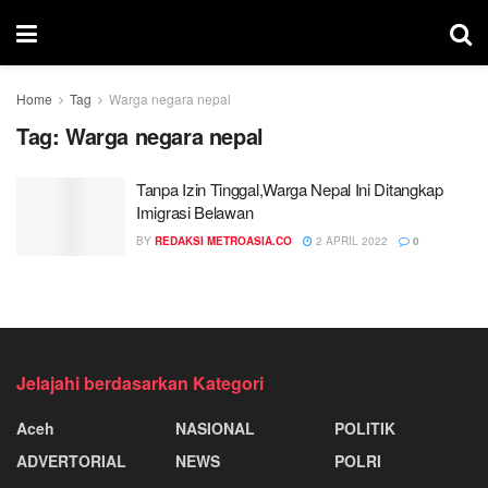
Home
Tag
Warga negara nepal
Tag:
Warga negara nepal
Tanpa Izin Tinggal,Warga Nepal Ini Ditangkap
Imigrasi Belawan
BY
REDAKSI METROASIA.CO
2 APRIL 2022
0
Jelajahi berdasarkan Kategori
Aceh
NASIONAL
POLITIK
ADVERTORIAL
NEWS
POLRI