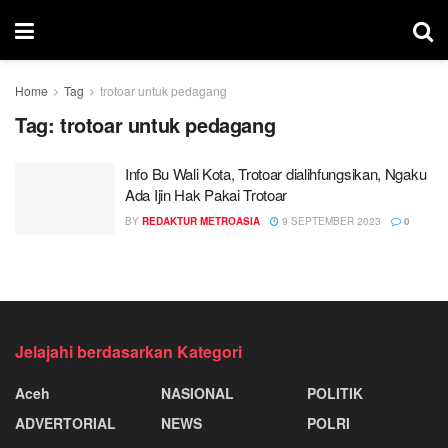
Home
Tag
trotoar untuk pedagang
Tag:
trotoar untuk pedagang
Info Bu Wali Kota, Trotoar dialihfungsikan, Ngaku
Ada Ijin Hak Pakai Trotoar
BY
REDAKTUR METROASIA
9 SEPTEMBER 2023
0
Jelajahi berdasarkan Kategori
Aceh
NASIONAL
POLITIK
ADVERTORIAL
NEWS
POLRI