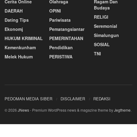
Cerita Online
Olahraga
Ragam Dan
Budaya
DAERAH
OPINI
RELIGI
Dating Tips
Pariwisata
Seremonial
Ekonomj
Pematangsiantar
Simalungun
HUKUM KRIMINAL
PEMERINTAHAN
SOSIAL
Kemenkunham
Pendidikan
TNI
Melek Hukum
PERISTIWA
PEDOMAN MEDIA SIBER
DISCLAIMER
REDAKSI
© 2026
JNews
- Premium WordPress news & magazine theme by
Jegtheme
.