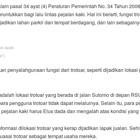
alam pasal 34 ayat (4) Peraturan Pemerintah No. 34 Tahun 2006 
tukkan bagi lalu lintas pejalan kaki. Hal ini berarti, fungsi 
 dijadikan lahan parkir dan tempat berdagang, dan lain sebaga
asi lapak
s*)
 penyalahgunaan fungsi dari trotoar, seperti dijadikan lokasi p
 adalah lokasi trotoar yang berada di jalan Sutomo di depan 
para pengguna trotoar tidak dapat melaluinya. Selain itu, para
ejalan kaki harus Elus dada dan mengalah atas kondisi yang t
ormasi dilokasi trotoar yang kerap dijadikan lapak jualan. Se
guasai trotoar sebagai tempat usaha mereka.