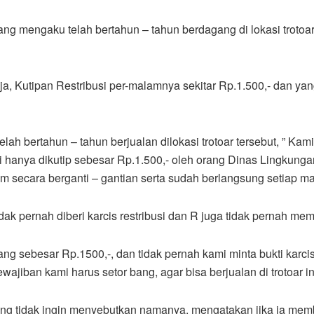
yang mengaku telah bertahun – tahun berdagang di lokasi trotoa
saja, Kutipan Restribusi per-malamnya sekitar Rp.1.500,- dan y
elah bertahun – tahun berjualan dilokasi trotoar tersebut, ” Kam
kami hanya dikutip sebesar Rp.1.500,- oleh orang Dinas Lingkun
um secara berganti – gantian serta sudah berlangsung setiap m
idak pernah diberi karcis restribusi dan R juga tidak pernah me
ng sebesar Rp.1500,-, dan tidak pernah kami minta bukti karcis 
kewajiban kami harus setor bang, agar bisa berjualan di trotoar i
ng tidak ingin menyebutkan namanya, mengatakan jika ia memba