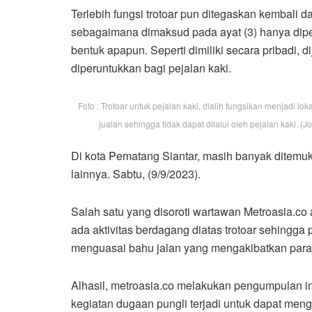
Terlebih fungsi trotoar pun ditegaskan kembali d
sebagaimana dimaksud pada ayat (3) hanya diperun
bentuk apapun. Seperti dimiliki secara pribadi,
diperuntukkan bagi pejalan kaki.
Foto : Trotoar untuk pejalan kaki, dialih fungsikan menjadi lok
jualan sehingga tidak dapat dilalui oleh pejalan kaki. (Jo
Di kota Pematang Siantar, masih banyak ditemukan
lainnya. Sabtu, (9/9/2023).
Salah satu yang disoroti wartawan Metroasia.co
ada aktivitas berdagang diatas trotoar sehingga 
menguasai bahu jalan yang mengakibatkan para p
Alhasil, metroasia.co melakukan pengumpulan inf
kegiatan dugaan pungli terjadi untuk dapat men