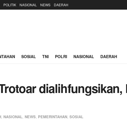
POLITIK
NASIONAL
NEWS
DAERAH
NTAHAN
SOSIAL
TNI
POLRI
NASIONAL
DAERAH
 Trotoar dialihfungsikan,
H
,
NASIONAL
,
NEWS
,
PEMERINTAHAN
,
SOSIAL