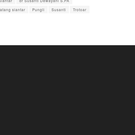
iantar
dr Susanti Dewayani S.PA
tang siantar
Pungli
Susanti
Trotoar