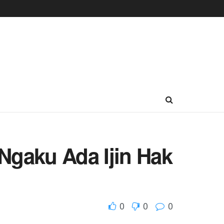
 Ngaku Ada Ijin Hak
0
0
0