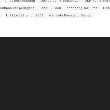
dinas perhubungan
Dishub pematangsiantar
DLH Pematang s
Kutipan liar pedagang
lapor Bu wali
pedagang kaki lima
Pema
i
UU LLAJ 22 tahun 2009
wali kota Pematang Siantar