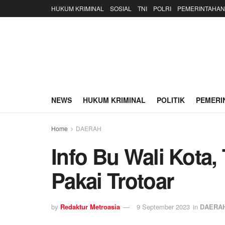
HUKUM KRIMINAL
SOSIAL
TNI
POLRI
PEMERINTAHAN
NEWS
HUKUM KRIMINAL
POLITIK
PEMERI
Home
DAERAH
Info Bu Wali Kota,
Pakai Trotoar
by
Redaktur Metroasia
9 September 2023
in
DAERA