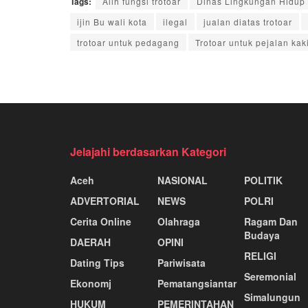
Tags:
Alih fungsi trotoar
Dinas Lingkungan Hidup
ijin Bu wali kota
ilegal
jualan diatas trotoar
trotoar untuk pedagang
Trotoar untuk pejalan kak
Jelajahi berdasarkan Kategori
Aceh
NASIONAL
POLITIK
ADVERTORIAL
NEWS
POLRI
Cerita Online
Olahraga
Ragam Dan
Budaya
DAERAH
OPINI
RELIGI
Dating Tips
Pariwisata
Seremonial
Ekonomj
Pematangsiantar
Simalungun
HUKUM
PEMERINTAHAN